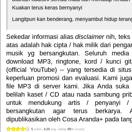
Kuakan terus keras bernyanyi
Langitpun kan benderang, menyambut hidup teran
Sekedar informasi alias
disclaimer
nih, teks
atas adalah hak cipta / hak milik dari pengar
musik yg bersangkutan. Seluruh media 
download MP3, ringtone, kord / kunci gita
(official YouTube) -- yang tersedia di situ
keperluan promosi dan evaluasi. Kami jug
file MP3 di server kami. Jika Anda suka 
belilah kaset / CD atau nada sambung pr
untuk mendukung artis / penyanyi 
bersangkutan agar terus berkarya. Ar
dipublikasikan oleh
Cosa Aranda+
pada tang
5
votes,
4.20
avg. rating (
85
% score)