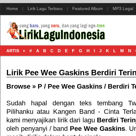
Home
|
Lirik Lagu Terbaru
|
Featured Album
|
MP3 Legal
ARTIS »
#
A
B
C
D
E
F
G
H
I
J
K
L
M
N
Lirik Pee Wee Gaskins Berdiri Teri
Browse »
P
/
Pee Wee Gaskins
/
Berdiri T
Sudah hapal dengan teks tembang
T
Pilihanku
atau
Kangen Band - Cinta Terl
kami menyajikan lirik dari lagu
Berdiri Terin
oleh penyanyi / band
Pee Wee Gaskins
. Un