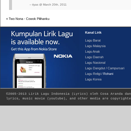
-- tiyas @ March 20th, 2011
«
Two Nona - Cowok Pilihanku
Kanal Lirik
Lagu Barat
Lagu Malaysia
Lagu Anak
Lagu Daerah
Lagu Nasional
Lagu Dangdut / Campursari
Lagu Religi
/ Rohani
Lagu Korea
©2005-2013
Lirik Lagu Indonesia
(
Lyrics
) oleh Cosa Aranda dan
lyrics, music movie (youtube), and other media are copyrighte