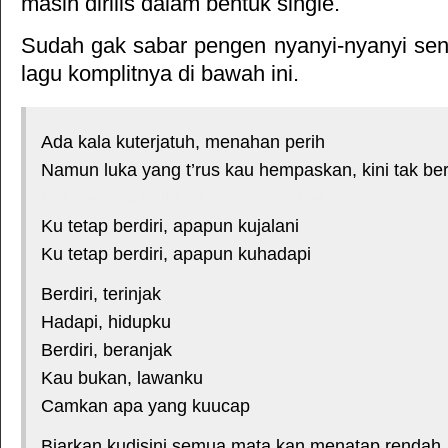
masih dirilis dalam bentuk single.
Sudah gak sabar pengen nyanyi-nyanyi sendi
lagu komplitnya di bawah ini.
Ada kala kuterjatuh, menahan perih
Namun luka yang t’rus kau hempaskan, kini tak ber
*courtesy of LirikLaguIndonesia.Net
Ku tetap berdiri, apapun kujalani
Ku tetap berdiri, apapun kuhadapi
Berdiri, terinjak
Hadapi, hidupku
Berdiri, beranjak
Kau bukan, lawanku
Camkan apa yang kuucap
Biarkan kudisini semua mata kan menatap rendah