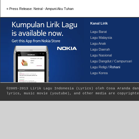
«
Press Release: Netral - Ampuni Aku Tuhan
Kanal Lirik
Lagu Barat
Lagu Malaysia
Lagu Anak
Lagu Daerah
Lagu Nasional
Lagu Dangdut / Campursari
Lagu Religi
/ Rohani
Lagu Korea
©2005-2013
Lirik Lagu Indonesia
(
Lyrics
) oleh Cosa Aranda dan
lyrics, music movie (youtube), and other media are copyrighte