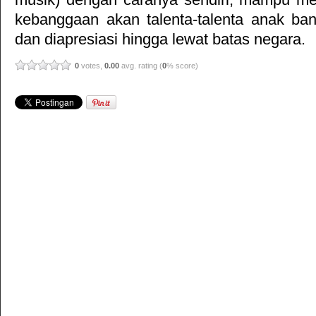
kebanggaan akan talenta-talenta anak ba
dan diapresiasi hingga lewat batas negara.
0
votes,
0.00
avg. rating (
0
% score)