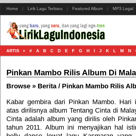
Home
|
Lirik Lagu Terbaru
|
Featured Album
|
MP3 Legal
ARTIS »
#
A
B
C
D
E
F
G
H
I
J
K
L
M
N
Pinkan Mambo Rilis Album Di Mala
Browse »
Berita
/
Pinkan Mambo Rilis Al
Kabar gembira dari
Pinkan Mambo
. Hari 
atas dirilisnya album
Tentang Cinta
di Mala
Cinta adalah album yang dirilis oleh Pinka
tahun 2011. Album ini menyajikan hal is
belly dance lewat lagu Kasmaran yang 