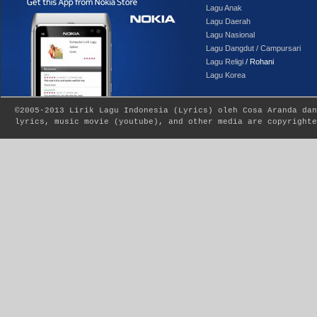
Lagu Anak
Lagu Daerah
Lagu Nasional
Lagu Dangdut / Campursari
Lagu Religi
/ Rohani
Lagu Korea
©2005-2013
Lirik Lagu Indonesia
(
Lyrics
) oleh Cosa Aranda dan
lyrics, music movie (youtube), and other media are copyrighte