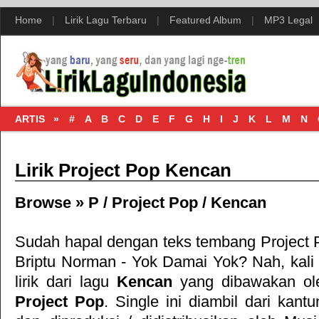
Home
|
Lirik Lagu Terbaru
|
Featured Album
|
MP3 Legal
ARTIS »
#
A
B
C
D
E
F
G
H
I
J
K
L
M
N
Lirik Project Pop Kencan
Browse »
P
/
Project Pop
/
Kencan
Sudah hapal dengan teks tembang
Project
Briptu Norman - Yok Damai Yok
? Nah, kali
lirik dari lagu
Kencan
yang dibawakan ole
Project Pop
. Single ini diambil dari kan