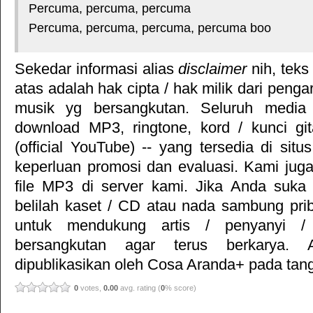
Percuma, percuma, percuma
Percuma, percuma, percuma, percuma boo
Sekedar informasi alias
disclaimer
nih, teks
atas adalah hak cipta / hak milik dari pengar
musik yg bersangkutan. Seluruh media 
download MP3, ringtone, kord / kunci gita
(official YouTube) -- yang tersedia di situ
keperluan promosi dan evaluasi. Kami jug
file MP3 di server kami. Jika Anda suka 
belilah kaset / CD atau nada sambung pr
untuk mendukung artis / penyanyi 
bersangkutan agar terus berkarya. Ar
dipublikasikan oleh
Cosa Aranda+
pada tang
0
votes,
0.00
avg. rating (
0
% score)