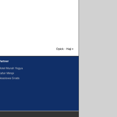
Opick - Haji
»
Partner
Hotel Murah Yogya
afsir Mimpi
Beasiswa Gratis