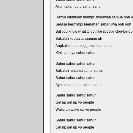
Ayo makan dulu sahur sahur
Hanya dirimulah mampu melawan semua ooh 
Serasa bermimpi menahan sabar jiwa ooh ooh
But you know what to do, like scooby-doo-be-d
Bukalah kedua tanganmu uh
Angkat kepala tinggalkan bantalmu
Kini saatnya sahur sahur
Sahur sahur sahur sahur
Bukalah matamu sahur sahur
Sahur sahur sahur sahur
Ayo makan dulu sahur sahur
Sahur sahur sahur sahur
Get up get up yo people
Wake up wake up yo people
Sahur sahur sahur sahur
Get up get up yo people