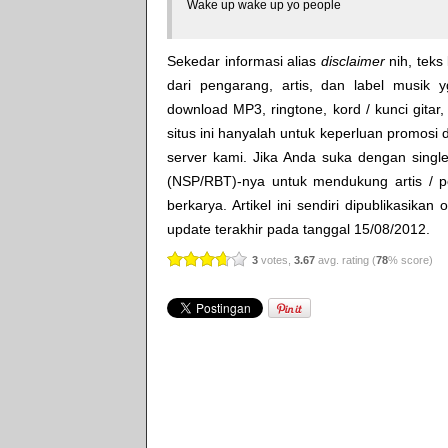
Wake up wake up yo people
Sekedar informasi alias
disclaimer
nih, teks 
dari pengarang, artis, dan label musik 
download MP3, ringtone, kord / kunci gitar, 
situs ini hanyalah untuk keperluan promosi 
server kami. Jika Anda suka dengan single
(NSP/RBT)-nya untuk mendukung artis / p
berkarya. Artikel ini sendiri dipublikasikan
update terakhir pada tanggal 15/08/2012.
3
votes,
3.67
avg. rating (
78
% score)