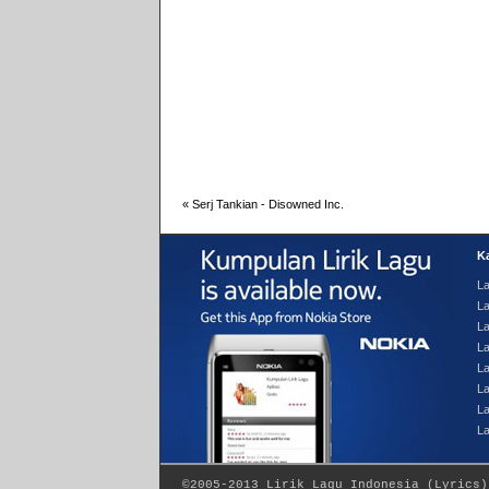
«
Serj Tankian - Disowned Inc.
Ka
La
La
L
L
La
La
La
L
©2005-2013
Lirik Lagu Indonesia
(
Lyrics
)