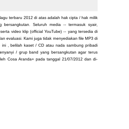
lagu terbaru 2012 di atas adalah hak cipta / hak milik
yg bersangkutan. Seluruh media -- termasuk syair,
serta video klip (official YouTube) -- yang tersedia di
dan evaluasi. Kami juga tidak menyediakan file MP3 di
 ini , belilah kaset / CD atau nada sambung pribadi
enyanyi / grup band yang bersangkutan agar terus
 oleh
Cosa Aranda+
pada tanggal 21/07/2012 dan di-