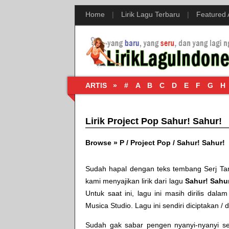
Home
|
Lirik Lagu Terbaru
|
Featured
ARTIS »
#
A
B
C
D
E
F
G
H
Lirik Project Pop Sahur! Sahur!
Browse »
P
/
Project Pop
/
Sahur! Sahur!
Sudah hapal dengan teks tembang
Serj Ta
kami menyajikan lirik dari lagu
Sahur! Sahu
Untuk saat ini, lagu ini masih dirilis dala
Musica Studio
. Lagu ini sendiri diciptakan /
Sudah gak sabar pengen nyanyi-nyanyi send