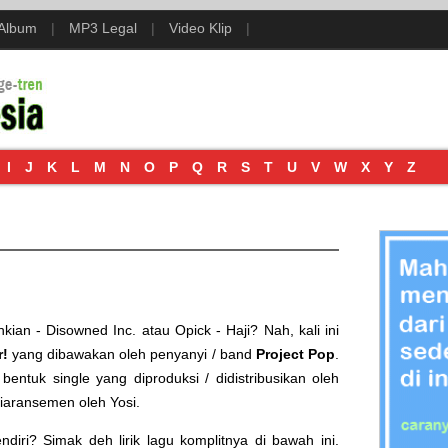
 Album
|
MP3 Legal
|
Video Klip
|
I
J
K
L
M
N
O
P
Q
R
S
T
U
V
W
X
Y
Z
nkian - Disowned Inc.
atau
Opick - Haji
? Nah, kali ini
r!
yang dibawakan oleh penyanyi / band
Project Pop
.
m bentuk single yang diproduksi / didistribusikan oleh
 diaransemen oleh Yosi.
iri? Simak deh lirik lagu komplitnya di bawah ini.