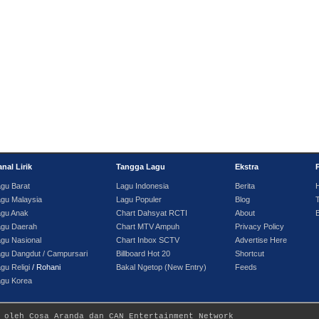
nal Lirik
Tangga Lagu
Ekstra
gu Barat
Lagu Indonesia
Berita
gu Malaysia
Lagu Populer
Blog
T
agu Anak
Chart Dahsyat RCTI
About
agu Daerah
Chart MTV Ampuh
Privacy Policy
gu Nasional
Chart Inbox SCTV
Advertise Here
gu Dangdut / Campursari
Billboard Hot 20
Shortcut
gu Religi
/ Rohani
Bakal Ngetop (New Entry)
Feeds
agu Korea
 oleh Cosa Aranda dan CAN Entertainment Network