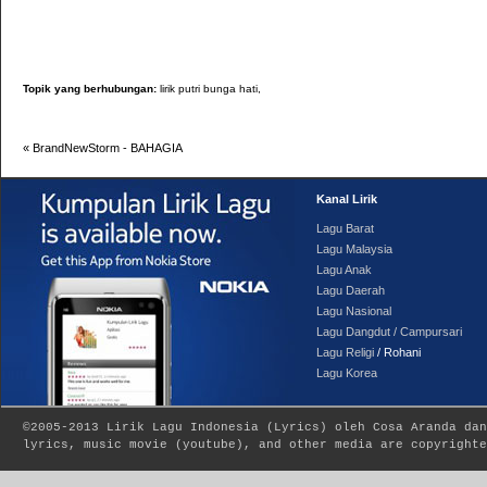
Topik yang berhubungan:
lirik putri bunga hati,
«
BrandNewStorm - BAHAGIA
Kanal Lirik
Lagu Barat
Lagu Malaysia
Lagu Anak
Lagu Daerah
Lagu Nasional
Lagu Dangdut / Campursari
Lagu Religi
/ Rohani
Lagu Korea
©2005-2013
Lirik Lagu Indonesia
(
Lyrics
) oleh Cosa Aranda dan
lyrics, music movie (youtube), and other media are copyrighte