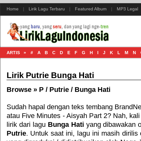
Home
|
Lirik Lagu Terbaru
|
Featured Album
|
MP3 Legal
ARTIS »
#
A
B
C
D
E
F
G
H
I
J
K
L
M
N
Lirik Putrie Bunga Hati
Browse »
P
/
Putrie
/
Bunga Hati
Sudah hapal dengan teks tembang
BrandN
atau
Five Minutes - Aisyah Part 2
? Nah, kali
lirik dari lagu
Bunga Hati
yang dibawakan o
Putrie
. Untuk saat ini, lagu ini masih dirili