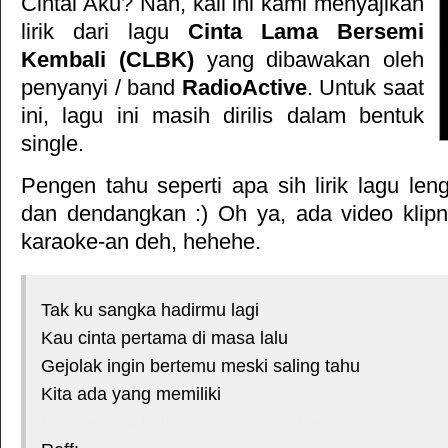
Cintai Aku
? Nah, kali ini kami menyajikan
lirik dari lagu
Cinta Lama Bersemi
Kembali (CLBK)
yang dibawakan oleh
penyanyi / band
RadioActive
. Untuk saat
ini, lagu ini masih dirilis dalam bentuk
single.
Pengen tahu seperti apa sih lirik lagu le
dan dendangkan :) Oh ya, ada video klipn
karaoke-an deh, hehehe.
Tak ku sangka hadirmu lagi
Kau cinta pertama di masa lalu
Gejolak ingin bertemu meski saling tahu
Kita ada yang memiliki
*courtesy of LirikLaguIndonesia.Net