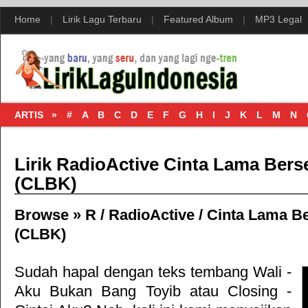
Home
|
Lirik Lagu Terbaru
|
Featured Album
|
MP3 Legal
ARTIS »
#
A
B
C
D
E
F
G
H
I
J
K
L
M
N
Lirik RadioActive Cinta Lama Ber
(CLBK)
Browse »
R
/
RadioActive
/
Cinta Lama B
(CLBK)
Sudah hapal dengan teks tembang
Wali -
Aku Bukan Bang Toyib
atau
Closing -