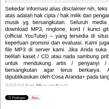
Sekedar informasi alias
disclaimer
nih, teks
atas adalah hak cipta / hak milik dari pengar
musik yg bersangkutan. Seluruh media 
download MP3, ringtone, kord / kunci gita
(official YouTube) -- yang tersedia di situ
keperluan promosi dan evaluasi. Kami jug
file MP3 di server kami. Jika Anda suka 
belilah kaset / CD atau nada sambung pr
untuk mendukung artis / penyanyi 
bersangkutan agar terus berkarya. Ar
dipublikasikan oleh
Cosa Aranda+
pada tang
0
votes,
0.00
avg. rating (
0
% score)