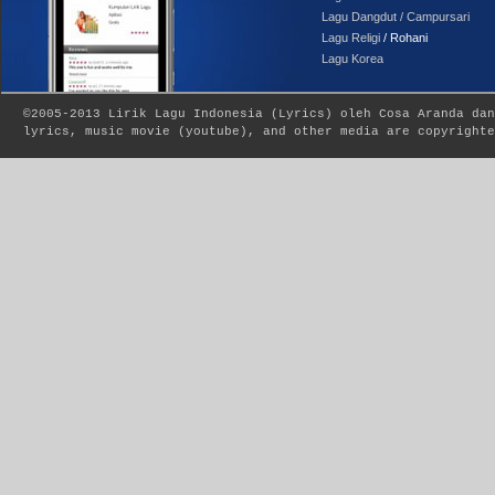
Lagu Dangdut / Campursari
Lagu Religi
/ Rohani
Lagu Korea
©2005-2013
Lirik Lagu Indonesia
(
Lyrics
) oleh Cosa Aranda dan
lyrics, music movie (youtube), and other media are copyrighte