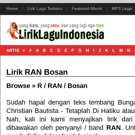
Home
|
Lirik Lagu Terbaru
|
Featured Album
|
MP3 Legal
ARTIS »
#
A
B
C
D
E
F
G
H
I
J
K
L
M
N
Lirik RAN Bosan
Browse »
R
/
RAN
/
Bosan
Sudah hapal dengan teks tembang
Bunga
Christian Bautista - Tetaplah Di Hatiku
ata
Nah, kali ini kami menyajikan lirik dar
dibawakan oleh penyanyi / band
RAN
. Unt