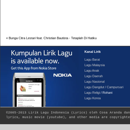
«
Bunga Citra Lestari feat. Christian Bautista - Tetaplah Di Hatiku
Kanal Lirik
Lagu Barat
Lagu Malaysia
Lagu Anak
Lagu Daerah
Lagu Nasional
Lagu Dangdut / Campursari
Lagu Religi
/ Rohani
Lagu Korea
©2005-2013
Lirik Lagu Indonesia
(
Lyrics
) oleh Cosa Aranda dan
lyrics, music movie (youtube), and other media are copyrighte