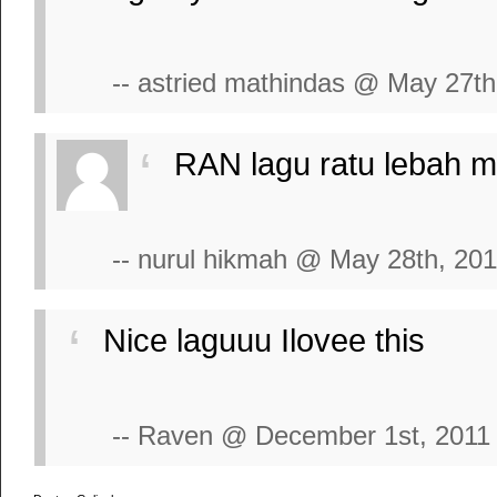
-- astried mathindas @ May 27th
RAN lagu ratu lebah me
-- nurul hikmah @ May 28th, 201
Nice laguuu Ilovee this
-- Raven @ December 1st, 2011