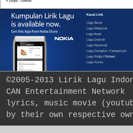
«
Dygta - Gelisah
Kanal Lirik
Lagu Barat
Lagu Malaysia
Lagu Anak
Lagu Daerah
Lagu Nasional
Lagu Dangdut / Campursari
Lagu Religi
/ Rohani
Lagu Korea
©2005-2013
Lirik Lagu Indo
CAN Entertainment Network
lyrics, music movie (youtu
by their own respective ow