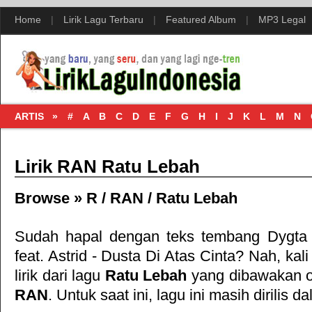
Home
|
Lirik Lagu Terbaru
|
Featured Album
|
MP3 Legal
ARTIS »
#
A
B
C
D
E
F
G
H
I
J
K
L
M
N
Lirik RAN Ratu Lebah
Browse »
R
/
RAN
/
Ratu Lebah
Sudah hapal dengan teks tembang
Dygta 
feat. Astrid - Dusta Di Atas Cinta
? Nah, kali
lirik dari lagu
Ratu Lebah
yang dibawakan o
RAN
. Untuk saat ini, lagu ini masih dirilis d