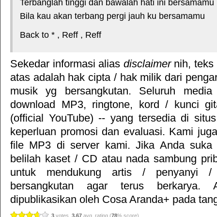
Terbanglah tinggi dan bawalah hati ini bersamamu
Bila kau akan terbang pergi jauh ku bersamamu
Back to * , Reff , Reff
Sekedar informasi alias
disclaimer
nih, teks
atas adalah hak cipta / hak milik dari pengar
musik yg bersangkutan. Seluruh media 
download MP3, ringtone, kord / kunci gita
(official YouTube) -- yang tersedia di situ
keperluan promosi dan evaluasi. Kami jug
file MP3 di server kami. Jika Anda suka 
belilah kaset / CD atau nada sambung pr
untuk mendukung artis / penyanyi 
bersangkutan agar terus berkarya. Ar
dipublikasikan oleh
Cosa Aranda+
pada tang
3
votes,
3.67
avg. rating (
78
% score)