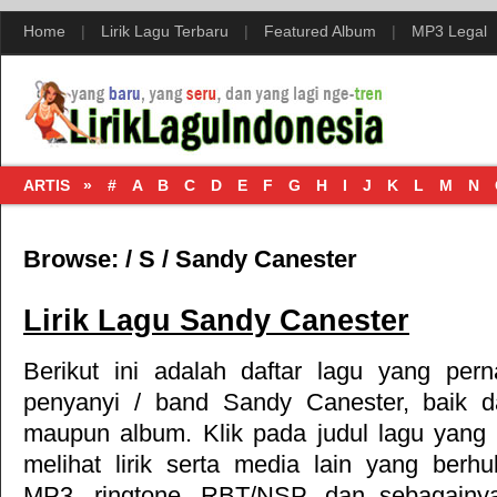
Home
|
Lirik Lagu Terbaru
|
Featured Album
|
MP3 Legal
ARTIS »
#
A
B
C
D
E
F
G
H
I
J
K
L
M
N
Browse:
/
S
/
Sandy Canester
Lirik Lagu Sandy Canester
Berikut ini adalah daftar lagu yang per
penyanyi / band Sandy Canester, baik d
maupun album. Klik pada judul lagu yang
melihat lirik serta media lain yang berhu
MP3, ringtone, RBT/NSP, dan sebagainy