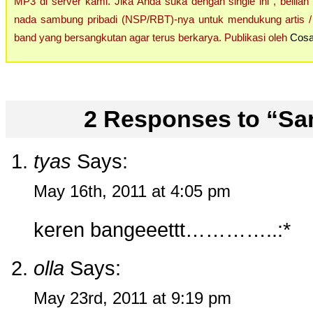
MP3 di server kami. Jika Anda suka dengan single ini , belilah
nada sambung pribadi (NSP/RBT)-nya untuk mendukung artis / 
band yang bersangkutan agar terus berkarya. Publikasi oleh
Cosa
2 Responses
to “Sa
tyas
Says:
May 16th, 2011 at 4:05 pm
keren bangeeettt…………..:*
olla
Says:
May 23rd, 2011 at 9:19 pm