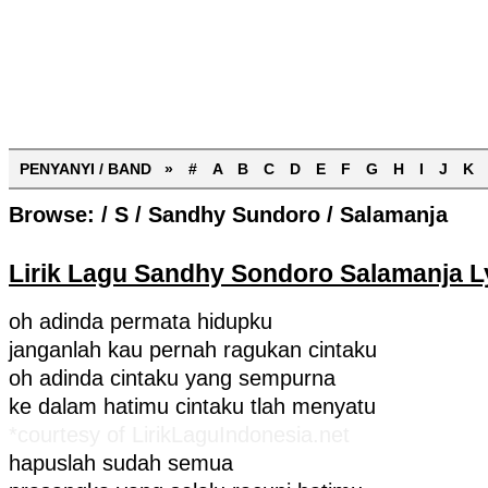
PENYANYI / BAND »
#
A
B
C
D
E
F
G
H
I
J
K
Browse:
/
S
/
Sandhy Sundoro
/
Salamanja
Lirik Lagu Sandhy Sondoro Salamanja L
oh adinda permata hidupku
janganlah kau pernah ragukan cintaku
oh adinda cintaku yang sempurna
ke dalam hatimu cintaku tlah menyatu
*courtesy of LirikLaguIndonesia.net
hapuslah sudah semua