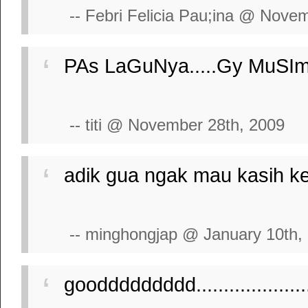
-- Febri Felicia Pau;ina @ Nove
PAs LaGuNya.....Gy MuSI
-- titi @ November 28th, 2009
adik gua ngak mau kasih ke
-- minghongjap @ January 10th,
gooddddddddd......................