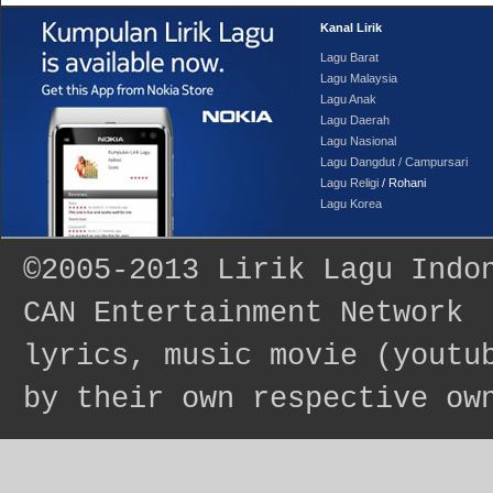
Kanal Lirik
Lagu Barat
Lagu Malaysia
Lagu Anak
Lagu Daerah
Lagu Nasional
Lagu Dangdut / Campursari
Lagu Religi
/ Rohani
Lagu Korea
©2005-2013
Lirik Lagu Indo
CAN Entertainment Network
lyrics, music movie (youtu
by their own respective ow