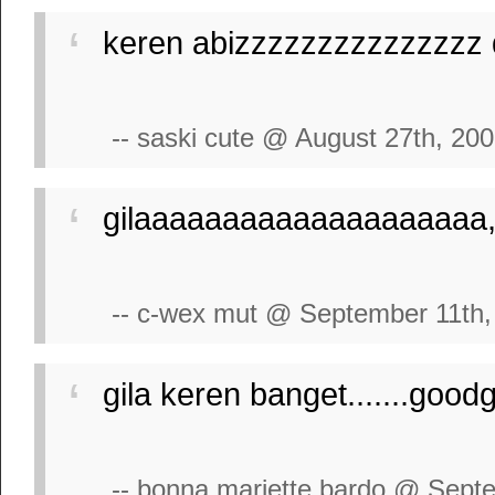
keren abizzzzzzzzzzzzzzz dch
-- saski cute @ August 27th, 20
gilaaaaaaaaaaaaaaaaaaaa,,
-- c-wex mut @ September 11th,
gila keren banget.......go
-- bonna mariette bardo @ Sept