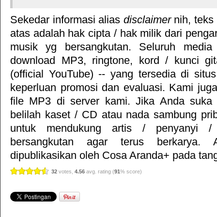
Sekedar informasi alias
disclaimer
nih, teks
atas adalah hak cipta / hak milik dari pengar
musik yg bersangkutan. Seluruh media 
download MP3, ringtone, kord / kunci gita
(official YouTube) -- yang tersedia di situ
keperluan promosi dan evaluasi. Kami jug
file MP3 di server kami. Jika Anda suka 
belilah kaset / CD atau nada sambung pr
untuk mendukung artis / penyanyi 
bersangkutan agar terus berkarya. Ar
dipublikasikan oleh
Cosa Aranda+
pada tang
32
votes,
4.56
avg. rating (
91
% score)