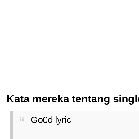
Kata mereka tentang single
Go0d lyric