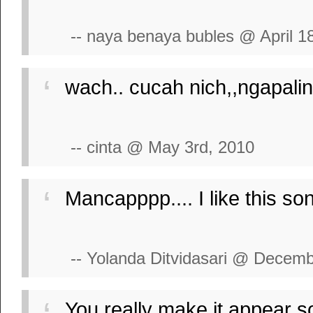
-- naya benaya bubles @ April 1
wach.. cucah nich,,ngapalinn
-- cinta @ May 3rd, 2010
Mancapppp.... I like this so
-- Yolanda Ditvidasari @ Decemb
You really make it appear s