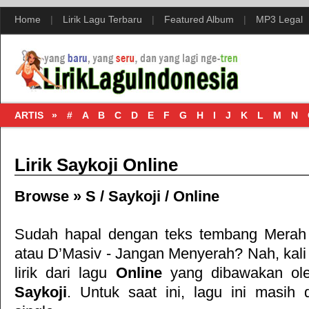
Home
|
Lirik Lagu Terbaru
|
Featured Album
|
MP3 Legal
ARTIS »
#
A
B
C
D
E
F
G
H
I
J
K
L
M
N
Lirik Saykoji Online
Browse »
S
/
Saykoji
/
Online
Sudah hapal dengan teks tembang
Merah
atau
D’Masiv - Jangan Menyerah
? Nah, kali
lirik dari lagu
Online
yang dibawakan ole
Saykoji
. Untuk saat ini, lagu ini masih d