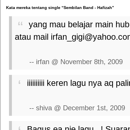
Kata mereka tentang single “Sembilan Band - Hafizah”
yang mau belajar main hubun
atau mail
irfan_gigi@yahoo.co
-- irfan @ November 8th, 2009
iiiiiiiiii keren lagu nya aq 
-- shiva @ December 1st, 2009
Bagus ea nie lagu.. ! Suar