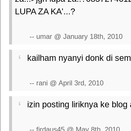
LUPA ZA KA'...?
-- umar @ January 18th, 2010
kailham nyanyi donk di sema
-- rani @ April 3rd, 2010
izin posting liriknya ke blo
-- firdaus45 @ May 8th, 2010