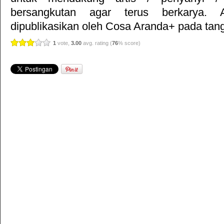
bersangkutan agar terus berkarya. Ar
dipublikasikan oleh
Cosa Aranda+
pada tang
1
vote,
3.00
avg. rating (
76
% score)