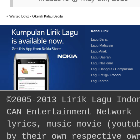
«
Warteg Boyz - Okelah Kalau Begitu
Kanal Lirik
Lagu Barat
Lagu Malaysia
Lagu Anak
Lagu Daerah
Lagu Nasional
Lagu Dangdut / Campursari
Lagu Religi
/ Rohani
Lagu Korea
©2005-2013
Lirik Lagu Indo
CAN Entertainment Network
lyrics, music movie (youtu
by their own respective ow