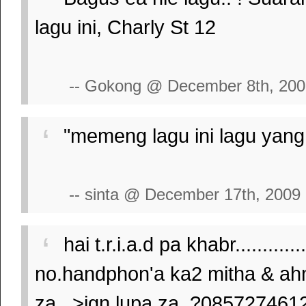
lagu ini, Charly St 12
-- Gokong @ December 8th, 20
"memeng lagu ini lagu yang 
-- sinta @ December 17th, 2009
hai t.r.i.a.d pa khabr..........
no.handphon'a ka2 mitha & ahmd d
za...>jgn lupa za..?0857274