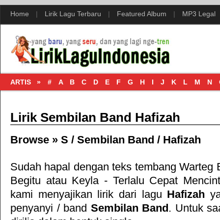
Home
|
Lirik Lagu Terbaru
|
Featured Album
|
MP3 Legal
ARTIS »
#
A
B
C
D
E
F
G
H
I
J
K
L
M
N
Lirik Sembilan Band Hafizah
Browse »
S
/
Sembilan Band
/
Hafizah
Sudah hapal dengan teks tembang
Warteg 
Begitu
atau
Keyla - Terlalu Cepat Mencin
kami menyajikan lirik dari lagu
Hafizah
ya
penyanyi / band
Sembilan Band
. Untuk saa