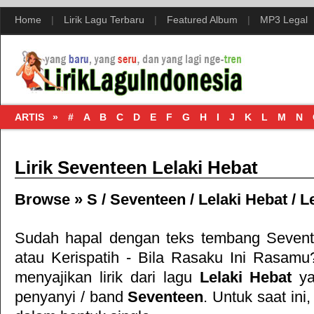
Home
|
Lirik Lagu Terbaru
|
Featured Album
|
MP3 Legal
ARTIS »
#
A
B
C
D
E
F
G
H
I
J
K
L
M
N
Lirik Seventeen Lelaki Hebat
Browse »
S
/
Seventeen
/
Lelaki Hebat
/
L
Sudah hapal dengan teks tembang
Sevent
atau
Kerispatih - Bila Rasaku Ini Rasamu
menyajikan lirik dari lagu
Lelaki Hebat
ya
penyanyi / band
Seventeen
. Untuk saat ini,