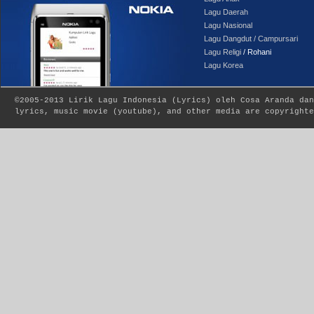
Lagu Daerah
Lagu Nasional
Lagu Dangdut / Campursari
Lagu Religi
/ Rohani
Lagu Korea
©2005-2013
Lirik Lagu Indonesia
(
Lyrics
) oleh Cosa Aranda dan
lyrics, music movie (youtube), and other media are copyrighte