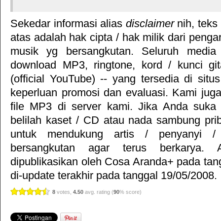
Sekedar informasi alias
disclaimer
nih, teks
atas adalah hak cipta / hak milik dari pengar
musik yg bersangkutan. Seluruh media 
download MP3, ringtone, kord / kunci gita
(official YouTube) -- yang tersedia di situ
keperluan promosi dan evaluasi. Kami jug
file MP3 di server kami. Jika Anda suka 
belilah kaset / CD atau nada sambung pr
untuk mendukung artis / penyanyi 
bersangkutan agar terus berkarya. Ar
dipublikasikan oleh
Cosa Aranda+
pada tan
di-update terakhir pada tanggal 19/05/2008.
8
votes,
4.50
avg. rating (
90
% score)