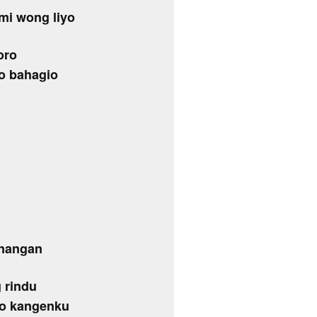
mi wong liyo
loro
so bahagio
enangan
 rindu
oso kangenku