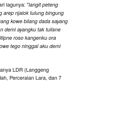
ari lagunya: "
langit peteng
arep njalok tulung bingung
uang kowe bilang dada sayang
n demi ayangku tak tulisne
titipne roso kangenku ora
owe tego ninggal aku demi
taranya LDR (Langgeng
ah, Perceraian Lara, dan 7