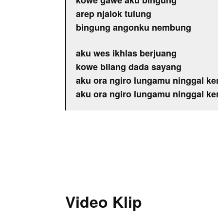
kowe gawe aku bingung
arep njalok tulung
bingung angonku nembung
aku wes ikhlas berjuang
kowe bilang dada sayang
aku ora ngiro lungamu ninggal k
aku ora ngiro lungamu ninggal k
Video Klip