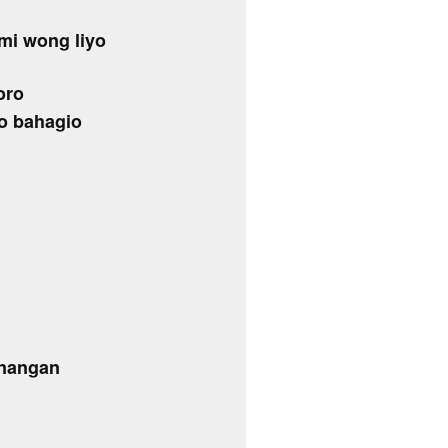
mi wong liyo
loro
so bahagio
enangan