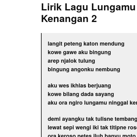
Lirik Lagu Lungamu
Kenangan 2
langit peteng katon mendung
kowe gawe aku bingung
arep njalok tulung
bingung angonku nembung
aku wes ikhlas berjuang
kowe bilang dada sayang
aku ora ngiro lungamu ninggal k
demi ayangku tak tulisne tembang
lewat sepi wengi iki tak titipne r
ora keroso netes iluh banyu moto