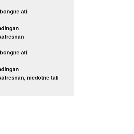
obongne ati
ndingan
 katresnan
obongne ati
ndingan
katresnan, medotne tali