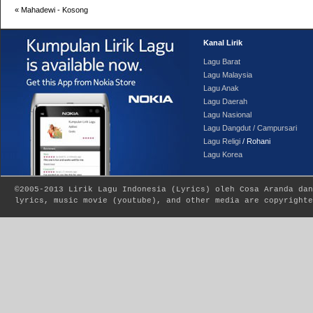
«
Mahadewi - Kosong
Kanal Lirik
Lagu Barat
Lagu Malaysia
Lagu Anak
Lagu Daerah
Lagu Nasional
Lagu Dangdut / Campursari
Lagu Religi
/ Rohani
Lagu Korea
©2005-2013
Lirik Lagu Indonesia
(
Lyrics
) oleh Cosa Aranda dan
lyrics, music movie (youtube), and other media are copyrighte