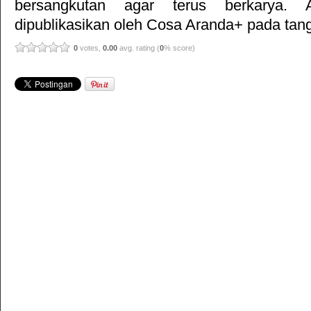
bersangkutan agar terus berkarya. Ar
dipublikasikan oleh
Cosa Aranda+
pada tang
0
votes,
0.00
avg. rating (
0
% score)