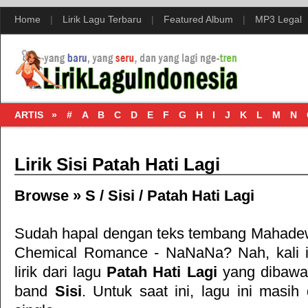
Home
|
Lirik Lagu Terbaru
|
Featured Album
|
MP3 Legal
ARTIS »
#
A
B
C
D
E
F
G
H
I
J
K
L
M
N
Lirik Sisi Patah Hati Lagi
Browse »
S
/
Sisi
/
Patah Hati Lagi
Sudah hapal dengan teks tembang
Mahadew
Chemical Romance - NaNaNa
? Nah, kali 
lirik dari lagu
Patah Hati Lagi
yang dibawak
band
Sisi
. Untuk saat ini, lagu ini masih 