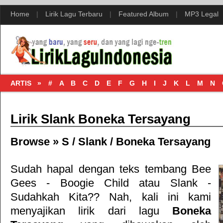
Home
|
Lirik Lagu Terbaru
|
Featured Album
|
MP3 Legal
ARTIS »
#
A
B
C
D
E
F
G
H
I
J
K
L
M
N
Lirik Slank Boneka Tersayang
Browse »
S
/
Slank
/
Boneka Tersayang
Sudah hapal dengan teks tembang
Bee
Gees - Boogie Child
atau
Slank -
Sudahkah Kita?
? Nah, kali ini kami
menyajikan lirik dari lagu
Boneka