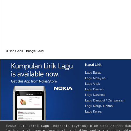
«
Bee Gees - Boogie Child
Kanal Lirik
Lagu Barat
Lagu Malaysia
Lagu Anak
Lagu Daerah
Lagu Nasional
Lagu Dangdut / Campursari
Lagu Religi
/ Rohani
Lagu Korea
©2005-2013
Lirik Lagu Indonesia
(
Lyrics
) oleh Cosa Aranda dan
lyrics, music movie (youtube), and other media are copyrighte