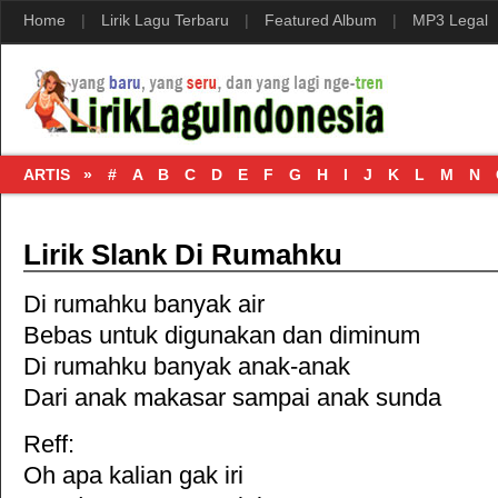
Home
|
Lirik Lagu Terbaru
|
Featured Album
|
MP3 Legal
ARTIS »
#
A
B
C
D
E
F
G
H
I
J
K
L
M
N
Lirik Slank Di Rumahku
Di rumahku banyak air
Bebas untuk digunakan dan diminum
Di rumahku banyak anak-anak
Dari anak makasar sampai anak sunda
Reff:
Oh apa kalian gak iri