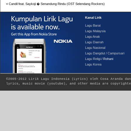
«
Candil feat. Saykoji � Senandung Rindu (OST Selendang Rockers)
Kanal Lirik
Lagu Barat
Lagu Malaysia
Lagu Anak
Lagu Daerah
Lagu Nasional
Lagu Dangdut / Campursari
Lagu Religi
/ Rohani
Lagu Korea
©2005-2012
Lirik Lagu Indonesia
(
Lyrics
) oleh Cosa Aranda dan
lyrics, music movie (youtube), and other media are copyrighte