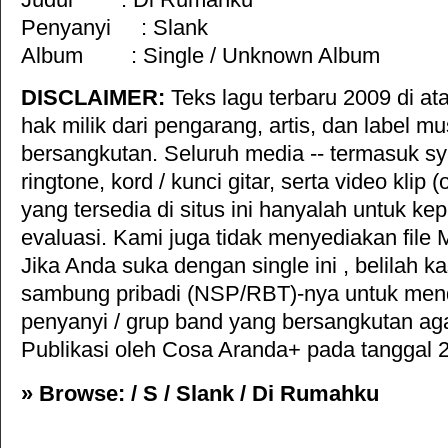
Penyanyi :
Slank
Album :
Single / Unknown Album
DISCLAIMER:
Teks lagu terbaru 2009 di ata
hak milik dari pengarang, artis, dan label mu
bersangkutan. Seluruh media -- termasuk s
ringtone, kord / kunci gitar, serta video klip (
yang tersedia di situs ini hanyalah untuk ke
evaluasi. Kami juga tidak menyediakan file 
Jika Anda suka dengan single ini , belilah k
sambung pribadi (NSP/RBT)-nya untuk mend
penyanyi / grup band yang bersangkutan aga
Publikasi oleh
Cosa Aranda+
pada tanggal 2
» Browse: /
S
/
Slank
/
Di Rumahku