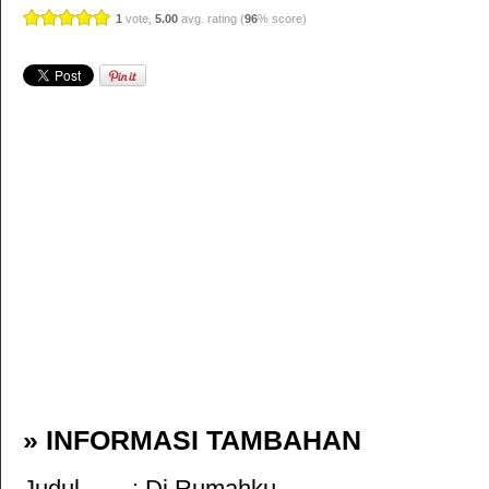
1
vote,
5.00
avg. rating (
96
% score)
» INFORMASI TAMBAHAN
Judul :
Di Rumahku