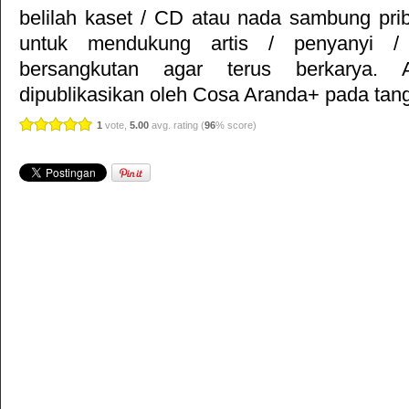
belilah kaset / CD atau nada sambung pr
untuk mendukung artis / penyanyi 
bersangkutan agar terus berkarya. Ar
dipublikasikan oleh
Cosa Aranda+
pada tang
1
vote,
5.00
avg. rating (
96
% score)