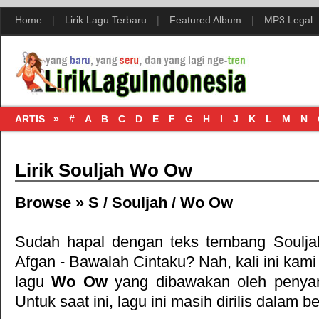
Home
|
Lirik Lagu Terbaru
|
Featured Album
|
MP3 Legal
ARTIS »
#
A
B
C
D
E
F
G
H
I
J
K
L
M
N
Lirik Souljah Wo Ow
Browse »
S
/
Souljah
/
Wo Ow
Sudah hapal dengan teks tembang
Soulja
Afgan - Bawalah Cintaku
? Nah, kali ini kami
lagu
Wo Ow
yang dibawakan oleh penya
Untuk saat ini, lagu ini masih dirilis dalam b