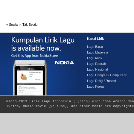
«
Souljah - Tak Selalu
Kanal Lirik
Lagu Barat
Lagu Malaysia
Lagu Anak
Lagu Daerah
Lagu Nasional
Lagu Dangdut / Campursari
Lagu Religi
/ Rohani
Lagu Korea
©2005-2013
Lirik Lagu Indonesia
(
Lyrics
) oleh Cosa Aranda dan
lyrics, music movie (youtube), and other media are copyrighte