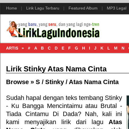
Home
|
Lirik Lagu Terbaru
|
Featured Album
|
MP3 Legal
ARTIS »
#
A
B
C
D
E
F
G
H
I
J
K
L
M
N
Lirik Stinky Atas Nama Cinta
Browse »
S
/
Stinky
/
Atas Nama Cinta
Sudah hapal dengan teks tembang
Stinky
- Ku Bangga Mencintaimu
atau
Brutal -
Tiada Cintamu Di Dada
? Nah, kali ini
kami menyajikan lirik dari lagu
Atas