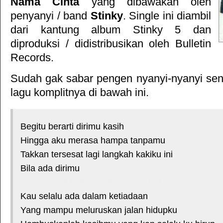
Nama Cinta
yang dibawakan oleh
penyanyi / band
Stinky
. Single ini diambil
dari kantung album
Stinky 5
dan
diproduksi / didistribusikan oleh
Bulletin
Records
.
Sudah gak sabar pengen nyanyi-nyanyi sendi
lagu komplitnya di bawah ini.
Begitu berarti dirimu kasih
Hingga aku merasa hampa tanpamu
Takkan tersesat lagi langkah kakiku ini
Bila ada dirimu
*courtesy of LirikLaguIndonesia.Net
Kau selalu ada dalam ketiadaan
Yang mampu meluruskan jalan hidupku