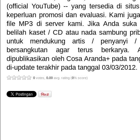
(official YouTube) -- yang tersedia di situ
keperluan promosi dan evaluasi. Kami jug
file MP3 di server kami. Jika Anda suka 
belilah kaset / CD atau nada sambung pr
untuk mendukung artis / penyanyi 
bersangkutan agar terus berkarya. Ar
dipublikasikan oleh
Cosa Aranda+
pada tan
di-update terakhir pada tanggal 03/03/2012.
0
votes,
0.00
avg. rating (
0
% score)