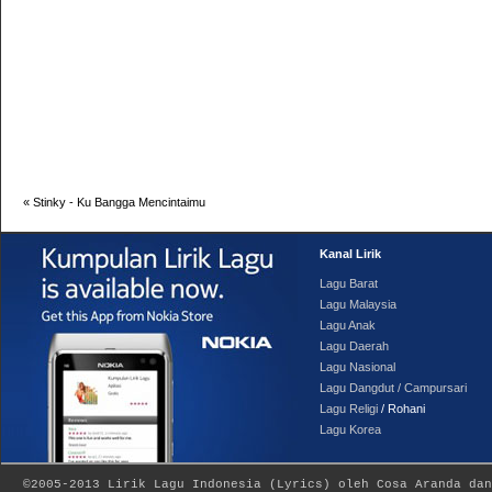
«
Stinky - Ku Bangga Mencintaimu
Kanal Lirik
Lagu Barat
Lagu Malaysia
Lagu Anak
Lagu Daerah
Lagu Nasional
Lagu Dangdut / Campursari
Lagu Religi
/ Rohani
Lagu Korea
©2005-2013
Lirik Lagu Indonesia
(
Lyrics
) oleh Cosa Aranda dan