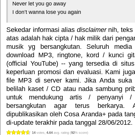
Never let you go away
I don’t wanna lose you again
Sekedar informasi alias
disclaimer
nih, teks
atas adalah hak cipta / hak milik dari pengar
musik yg bersangkutan. Seluruh media 
download MP3, ringtone, kord / kunci gita
(official YouTube) -- yang tersedia di situ
keperluan promosi dan evaluasi. Kami jug
file MP3 di server kami. Jika Anda suka 
belilah kaset / CD atau nada sambung pr
untuk mendukung artis / penyanyi 
bersangkutan agar terus berkarya. Ar
dipublikasikan oleh
Cosa Aranda+
pada tan
di-update terakhir pada tanggal 28/06/2012.
14
votes,
4.64
avg. rating (
92
% score)