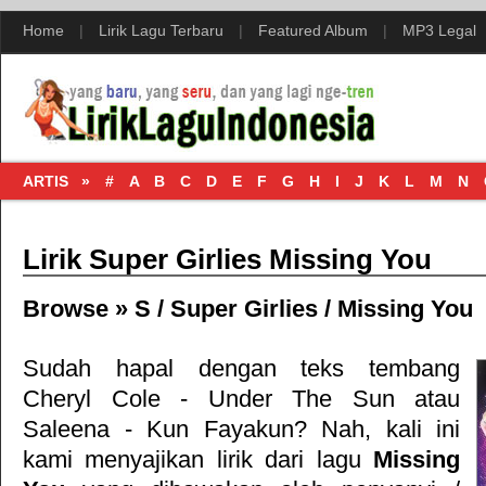
Home
|
Lirik Lagu Terbaru
|
Featured Album
|
MP3 Legal
ARTIS »
#
A
B
C
D
E
F
G
H
I
J
K
L
M
N
Lirik Super Girlies Missing You
Browse »
S
/
Super Girlies
/
Missing You
Sudah hapal dengan teks tembang
Cheryl Cole - Under The Sun
atau
Saleena - Kun Fayakun
? Nah, kali ini
kami menyajikan lirik dari lagu
Missing