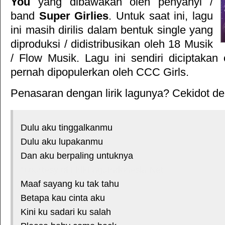
You
yang dibawakan oleh penyanyi /
band
Super Girlies
. Untuk saat ini, lagu
ini masih dirilis dalam bentuk single yang
diproduksi / didistribusikan oleh
18 Musik
/
Flow Musik
. Lagu ini sendiri diciptakan
pernah dipopulerkan oleh CCC Girls.
Penasaran dengan lirik lagunya? Cekidot deh
Dulu aku tinggalkanmu
Dulu aku lupakanmu
Dan aku berpaling untuknya
*courtesy of LirikLaguIndonesia.Net
Maaf sayang ku tak tahu
Betapa kau cinta aku
Kini ku sadari ku salah