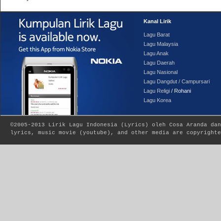
Kanal Lirik
Lagu Barat
Lagu Malaysia
Lagu Anak
Lagu Daerah
Lagu Nasional
Lagu Dangdut / Campursari
Lagu Religi
/ Rohani
Lagu Korea
©2005-2013
Lirik Lagu Indonesia
(
Lyrics
) oleh Cosa Aranda dan
lyrics, music movie (youtube), and other media are copyrighte