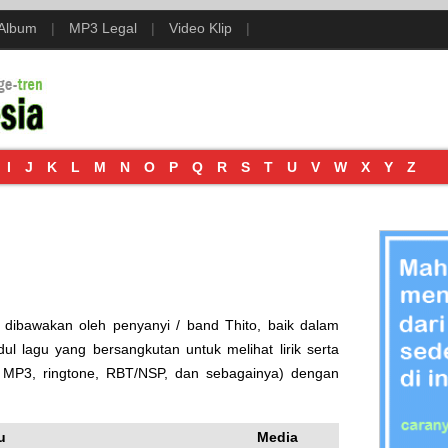
 Album
|
MP3 Legal
|
Video Klip
|
I
J
K
L
M
N
O
P
Q
R
S
T
U
V
W
X
Y
Z
h dibawakan oleh penyanyi / band Thito, baik dalam
ul lagu yang bersangkutan untuk melihat lirik serta
, MP3, ringtone, RBT/NSP, dan sebagainya) dengan
u
Media