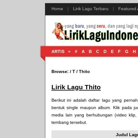
Home
|
Lirik Lagu Terbaru
|
Featured
ARTIS »
#
A
B
C
D
E
F
G
H
Browse:
/
T
/
Thito
Lirik Lagu Thito
Berikut ini adalah daftar lagu yang perna
bentuk single maupun album. Klik pada jud
media lain yang berhubungan (video klip
tembang tersebut.
Judul Lag