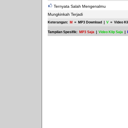
Ternyata Salah Mengenalmu
Mungkinkah Terjadi
Keterangan:
M
= MP3 Download |
V
= Video Kl
Tampilan Spesifik:
MP3 Saja
|
Video Klip Saja
|