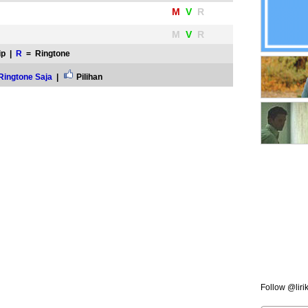
M
V
R
M
V
R
ip |
R
= Ringtone
Ringtone Saja
|
Pilihan
Follow @liri