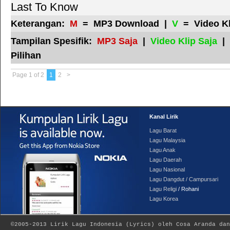
Last To Know
Keterangan:
M
= MP3 Download |
V
= Video K
Tampilan Spesifik:
MP3 Saja
|
Video Klip Saja
|
Pilihan
Page 1 of 2
1
2
>
Kanal Lirik
Lagu Barat
Lagu Malaysia
Lagu Anak
Lagu Daerah
Lagu Nasional
Lagu Dangdut / Campursari
Lagu Religi
/ Rohani
Lagu Korea
©2005-2013
Lirik Lagu Indonesia
(
Lyrics
) oleh Cosa Aranda dan