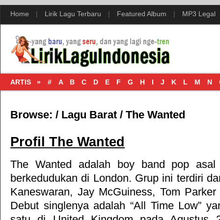
Home
|
Lirik Lagu Terbaru
|
Featured Album
|
MP3 Legal
ARTIS »
#
A
B
C
D
E
F
G
H
I
J
K
L
M
N
Browse:
/
Lagu Barat
/
The Wanted
Profil The Wanted
The Wanted adalah boy band pop asal Br
berkedudukan di London. Grup ini terdiri d
Kaneswaran, Jay McGuiness, Tom Parker
Debut singlenya adalah “All Time Low” y
satu di United Kingdom pada Agustus 2