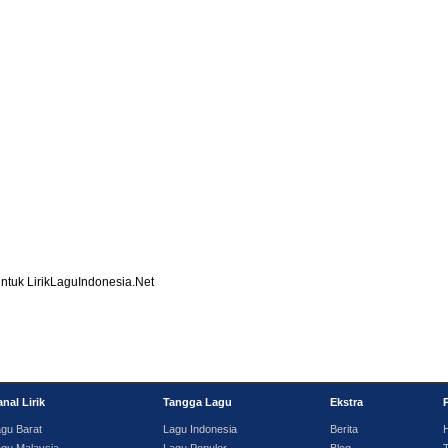
ntuk LirikLaguIndonesia.Net
nal Lirik
Tangga Lagu
Ekstra
gu Barat
Lagu Indonesia
Berita
gu Malaysia
Lagu Populer
Blog
T