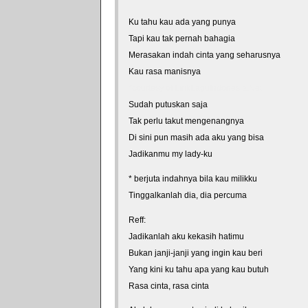
Ku tahu kau ada yang punya
Tapi kau tak pernah bahagia
Merasakan indah cinta yang seharusnya
Kau rasa manisnya
*courtesy of LirikLaguIndonesia.Net
Sudah putuskan saja
Tak perlu takut mengenangnya
Di sini pun masih ada aku yang bisa
Jadikanmu my lady-ku
* berjuta indahnya bila kau milikku
Tinggalkanlah dia, dia percuma
Reff:
Jadikanlah aku kekasih hatimu
Bukan janji-janji yang ingin kau beri
Yang kini ku tahu apa yang kau butuh
Rasa cinta, rasa cinta