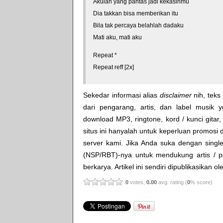
Akulah yang pantas jadi kekasihmu
Dia takkan bisa memberikan itu
Bila tak percaya belahlah dadaku
Mati aku, mati aku
Repeat *
Repeat reff [2x]
Sekedar informasi alias
disclaimer
nih, teks 
dari pengarang, artis, dan label musik 
download MP3, ringtone, kord / kunci gitar, 
situs ini hanyalah untuk keperluan promosi 
server kami. Jika Anda suka dengan single
(NSP/RBT)-nya untuk mendukung artis / p
berkarya. Artikel ini sendiri dipublikasikan o
0
votes,
0.00
avg. rating (
0
% score)