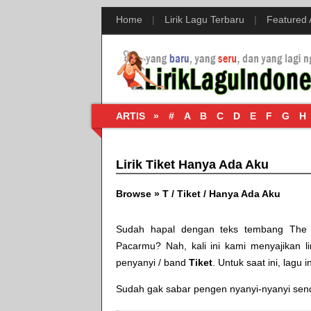
Home
|
Lirik Lagu Terbaru
|
Featured
ARTIS »
#
A
B
C
D
E
F
G
H
Lirik Tiket Hanya Ada Aku
Browse »
T
/
Tiket
/
Hanya Ada Aku
Sudah hapal dengan teks tembang
The 
Pacarmu
? Nah, kali ini kami menyajikan li
penyanyi / band
Tiket
. Untuk saat ini, lagu i
Sudah gak sabar pengen nyanyi-nyanyi sendir