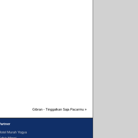
Gibran - Tinggalkan Saja Pacarmu
»
Partner
Hotel Murah Yogya
afsir Mimpi