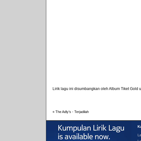
Lirik lagu ini disumbangkan oleh
Album Tiket Gold
u
«
The Adly’s - Terjadilah
Ka
La
La