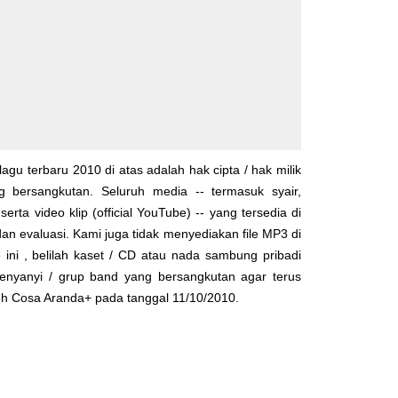
lagu terbaru 2010 di atas adalah hak cipta / hak milik
yg bersangkutan. Seluruh media -- termasuk syair,
serta video klip (official YouTube) -- yang tersedia di
dan evaluasi. Kami juga tidak menyediakan file MP3 di
 ini , belilah kaset / CD atau nada sambung pribadi
enyanyi / grup band yang bersangkutan agar terus
leh
Cosa Aranda+
pada tanggal 11/10/2010.