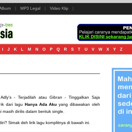
 Album
|
MP3 Legal
|
Video Klip
|
I
J
K
L
M
N
O
P
Q
R
S
T
U
V
W
X
Y
Z
Adly’s - Terjadilah
atau
Gibran - Tinggalkan Saja
rik dari lagu
Hanya Ada Aku
yang dibawakan oleh
ni masih dirilis dalam bentuk single.
i? Simak deh lirik lagu komplitnya di bawah ini.