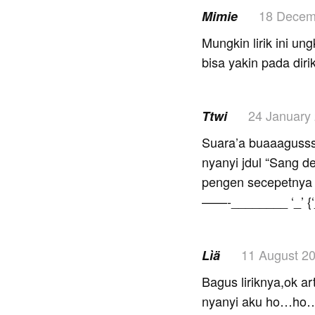
18 Decem
Mimie
Mungkin lirik ini u
bisa yakin pada dir
24 January
Ttwi
Suara’a buaaagussss
nyanyi jdul “Sang d
pengen secepetnya 
——-________ ‘_’ {‘
11 August 2
Lìä
Bagus liriknya,ok a
nyanyi aku ho…ho…ho