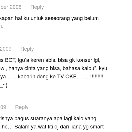
ber 2008
Reply
ngkapan hatiku untuk seseorang yang belum
iku…
 2009
Reply
 BGT, lgu’a keren abis. bisa gk konser lgi,
ewi, hanya cinta yang bisa, bahasa kalbu”. kyu
ya…… kabarin dong ke TV OKE……..!!!!!!!!!
_~}
009
Reply
rtisnya bagus suaranya apa lagi kalo yang
… Salam ya wat titi dj dari liana yg smart