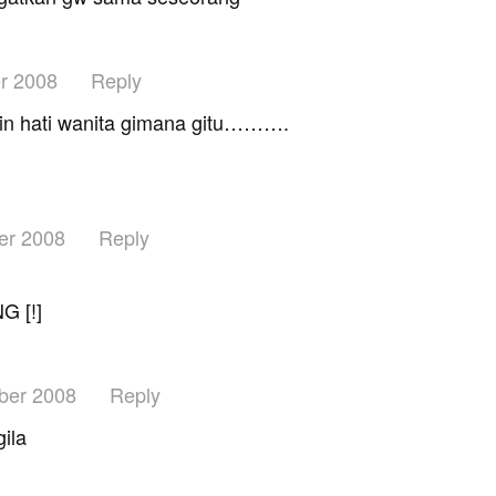
r 2008
Reply
kin hati wanita gimana gitu……….
er 2008
Reply
G [!]
ber 2008
Reply
gila