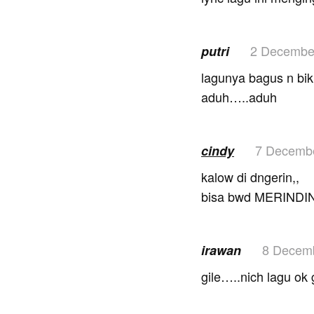
2 Decembe
putri
lagunya bagus n bi
aduh…..aduh
7 Decemb
cindy
kalow di dngerin,,
bisa bwd MERINDIN
8 Decem
irawan
gile…..nich lagu ok 