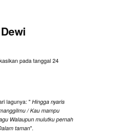
g Dewi
ikasikan pada tanggal 24
ari lagunya: "
Hingga nyaris
 memanggilmu / Kau mampu
 ragu Walaupun mulutku pernah
".
/ Dalam taman