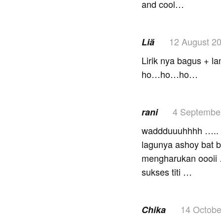
and cool…
12 August 2
Liä
Lirik nya bagus + 
ho…ho…ho…
4 Septembe
rani
waddduuuhhhh ….. !!
lagunya ashoy bat b
mengharukan oooii
sukses titi …
14 Octobe
Chika