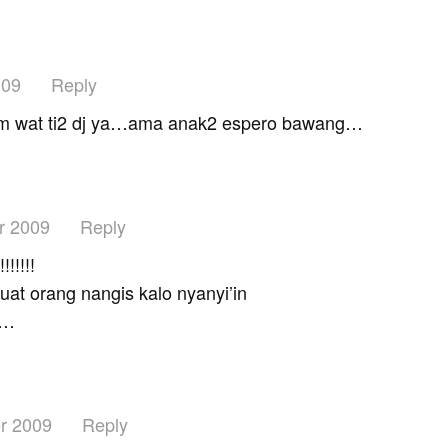
009
Reply
lam wat ti2 dj ya…ama anak2 espero bawang…
r 2009
Reply
!!!!!
uat orang nangis kalo nyanyi’in
 …
r 2009
Reply