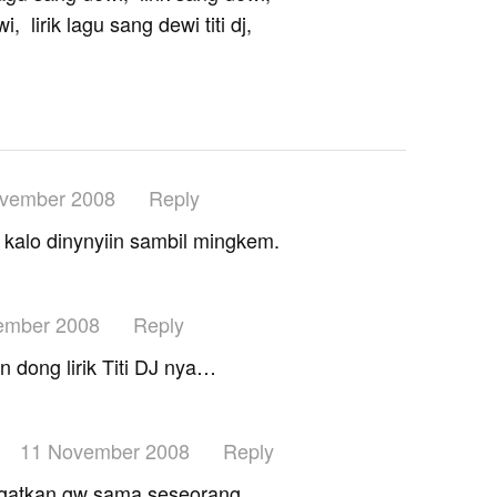
i, lirik lagu sang dewi titi dj,
vember 2008
Reply
t kalo dinynyiin sambil mingkem.
ember 2008
Reply
 dong lirik Titi DJ nya…
11 November 2008
Reply
ingatkan gw sama seseorang