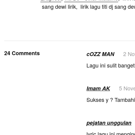
sang dewi lirik, lirik lagu titi dj sang dew
24 Comments
2 No
cOZZ MAN
Lagu ini sulit bange
5 Nov
Imam AK
Sukses y ? Tambahin
pejatan unggulan
lyric lagu ini meng