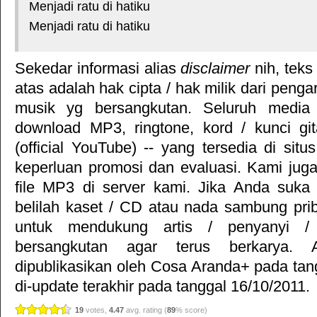
Menjadi ratu di hatiku
Menjadi ratu di hatiku
Sekedar informasi alias
disclaimer
nih, teks
atas adalah hak cipta / hak milik dari pengar
musik yg bersangkutan. Seluruh media 
download MP3, ringtone, kord / kunci gita
(official YouTube) -- yang tersedia di situ
keperluan promosi dan evaluasi. Kami jug
file MP3 di server kami. Jika Anda suka 
belilah kaset / CD atau nada sambung pr
untuk mendukung artis / penyanyi 
bersangkutan agar terus berkarya. Ar
dipublikasikan oleh
Cosa Aranda+
pada tan
di-update terakhir pada tanggal 16/10/2011.
19
votes,
4.47
avg. rating (
89
% score)