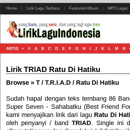
Home
|
Lirik Lagu Terbaru
|
Featured Album
|
MP3 Legal
ARTIS »
#
A
B
C
D
E
F
G
H
I
J
K
L
M
N
Lirik TRIAD Ratu Di Hatiku
Browse »
T
/
T.R.I.A.D
/
Ratu Di Hatiku
Sudah hapal dengan teks tembang
86 Ban
Super Seven - Sahabatku (Best Friend For
kami menyajikan lirik dari lagu
Ratu Di Hat
oleh penyanyi / band
TRIAD
. Single ini 