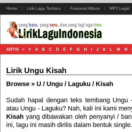
Home
|
Lirik Lagu Terbaru
|
Featured Album
|
MP3 Legal
ARTIS »
#
A
B
C
D
E
F
G
H
I
J
K
L
M
N
Lirik Ungu Kisah
Browse »
U
/
Ungu
/
Laguku
/
Kisah
Sudah hapal dengan teks tembang
Ungu 
atau
Ungu - Laguku
? Nah, kali ini kami meny
Kisah
yang dibawakan oleh penyanyi / ba
ini, lagu ini masih dirilis dalam bentuk single