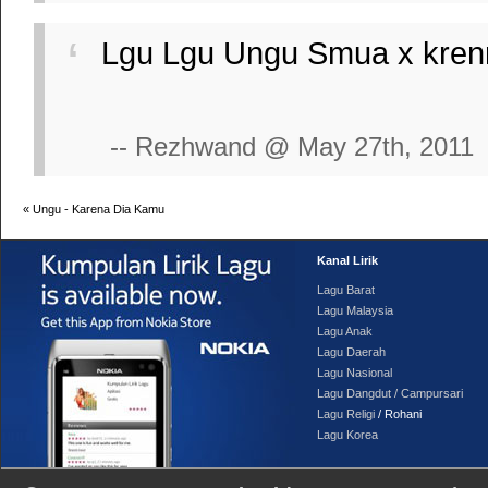
Lgu Lgu Ungu Smua x kren
-- Rezhwand @ May 27th, 2011
«
Ungu - Karena Dia Kamu
Kanal Lirik
Lagu Barat
Lagu Malaysia
Lagu Anak
Lagu Daerah
Lagu Nasional
Lagu Dangdut / Campursari
Lagu Religi
/ Rohani
Lagu Korea