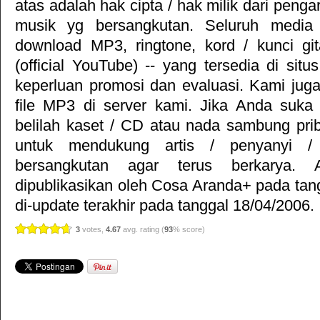
atas adalah hak cipta / hak milik dari pengar
musik yg bersangkutan. Seluruh media 
download MP3, ringtone, kord / kunci gita
(official YouTube) -- yang tersedia di situ
keperluan promosi dan evaluasi. Kami jug
file MP3 di server kami. Jika Anda suka 
belilah kaset / CD atau nada sambung pr
untuk mendukung artis / penyanyi 
bersangkutan agar terus berkarya. Ar
dipublikasikan oleh
Cosa Aranda+
pada tan
di-update terakhir pada tanggal 18/04/2006.
3
votes,
4.67
avg. rating (
93
% score)