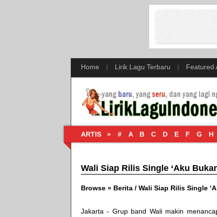
Home
|
Lirik Lagu Terbaru
|
Featured
ARTIS »
#
A
B
C
D
E
F
G
H
Wali Siap Rilis Single ‘Aku Buka
Browse »
Berita
/
Wali Siap Rilis Single 
Jakarta - Grup band Wali makin menanca