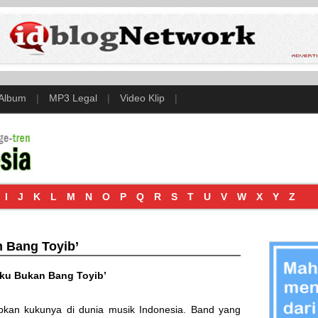
 Album
|
MP3 Legal
|
Video Klip
|
I
J
K
L
M
N
O
P
Q
R
S
T
U
V
W
X
Y
Z
n Bang Toyib’
‘Aku Bukan Bang Toyib’
pkan kukunya di dunia musik Indonesia. Band yang