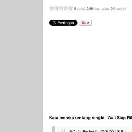
0
votes,
0.00
avg. rating (
0
% score)
Kata mereka tentang single “Wali Siap Ri
WALI is the best I LOVE YOU FUUL