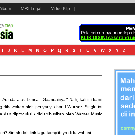
 Album
|
MP3 Legal
|
Video Klip
|
I
J
K
L
M
N
O
P
Q
R
S
T
U
V
W
X
Y
Z
- Adinda
atau
Lensa - Seandainya
? Nah, kali ini kami
g dibawakan oleh penyanyi / band
Winner
. Single ini
ia
dan diproduksi / didistribusikan oleh
Warner Music
i? Simak deh lirik lagu komplitnya di bawah ini.