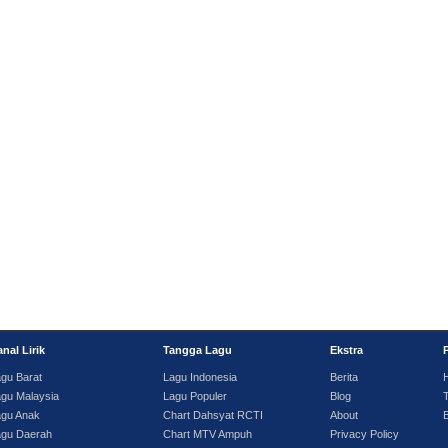
nal Lirik
Tangga Lagu
Ekstra
gu Barat
Lagu Indonesia
Berita
gu Malaysia
Lagu Populer
Blog
T
agu Anak
Chart Dahsyat RCTI
About
agu Daerah
Chart MTV Ampuh
Privacy Policy