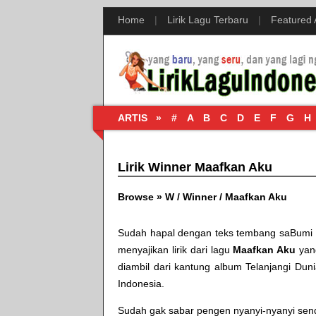
Home
|
Lirik Lagu Terbaru
|
Featured
ARTIS »
#
A
B
C
D
E
F
G
H
Lirik Winner Maafkan Aku
Browse »
W
/
Winner
/
Maafkan Aku
Sudah hapal dengan teks tembang
saBumi 
menyajikan lirik dari lagu
Maafkan Aku
yan
diambil dari kantung album
Telanjangi Dun
Indonesia
.
Sudah gak sabar pengen nyanyi-nyanyi sendir