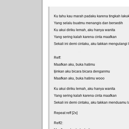
Ku tahu kau marah padaku karena tingkah laku
Yang selalu buatmu menangis dan bersedih
Ku akui diriku lemah, aku hanya wanita
Yang sering kalah karena cinta maafkan
Sekali ini demi cintaku, aku takkan mengulangi 
*courtesy of LirikLaguIndonesia.Net
Reff:
Maafkan aku, buka hatimu
Ijinkan aku bicara bicara denganmu
Maafkan aku, buka hatimu wooo
Ku akui diriku lemah, aku hanya wanita
Yang sering kalah karena cinta maafkan
Sekali ini demi cintaku, aku takkan menduamu l
Repeat reff [2x]
Reff2: