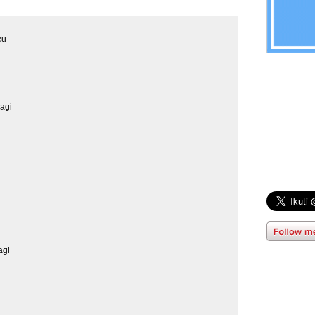
ku
lagi
agi