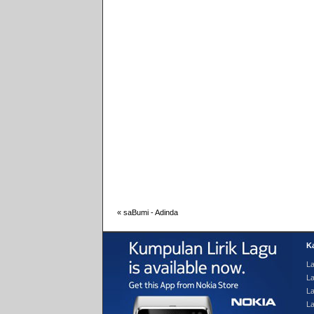
«
saBumi - Adinda
Ka
La
La
L
L