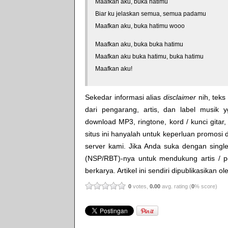
Maafkan aku, buka hatimu
Biar ku jelaskan semua, semua padamu
Maafkan aku, buka hatimu wooo
Maafkan aku, buka buka hatimu
Maafkan aku buka hatimu, buka hatimu
Maafkan aku!
Sekedar informasi alias
disclaimer
nih, teks 
dari pengarang, artis, dan label musik 
download MP3, ringtone, kord / kunci gitar, 
situs ini hanyalah untuk keperluan promosi 
server kami. Jika Anda suka dengan single
(NSP/RBT)-nya untuk mendukung artis / p
berkarya. Artikel ini sendiri dipublikasikan o
0
votes,
0.00
avg. rating (
0
% score)