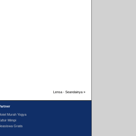
Lensa - Seandainya
»
Partner
Hotel Murah Yogya
afsir Mimpi
Beasiswa Gratis