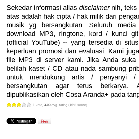
Sekedar informasi alias
disclaimer
nih, teks
atas adalah hak cipta / hak milik dari pengar
musik yg bersangkutan. Seluruh media 
download MP3, ringtone, kord / kunci gita
(official YouTube) -- yang tersedia di situ
keperluan promosi dan evaluasi. Kami jug
file MP3 di server kami. Jika Anda suka 
belilah kaset / CD atau nada sambung pr
untuk mendukung artis / penyanyi 
bersangkutan agar terus berkarya. Ar
dipublikasikan oleh
Cosa Aranda+
pada tang
1
vote,
3.00
avg. rating (
76
% score)