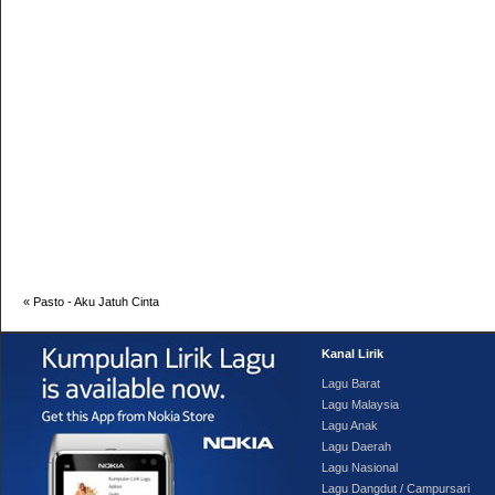
«
Pasto - Aku Jatuh Cinta
Kanal Lirik
Lagu Barat
Lagu Malaysia
Lagu Anak
Lagu Daerah
Lagu Nasional
Lagu Dangdut / Campursari