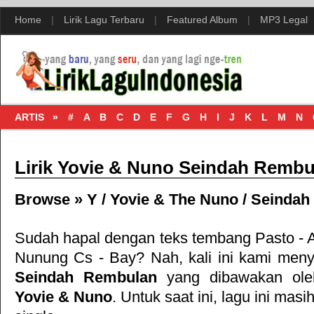
Home
|
Lirik Lagu Terbaru
|
Featured Album
|
MP3 Legal
ARTIS »
#
A
B
C
D
E
F
G
H
I
J
K
L
M
N
Lirik Yovie & Nuno Seindah Rembu
Browse »
Y
/
Yovie & The Nuno
/
Seindah
Sudah hapal dengan teks tembang
Pasto - 
Nunung Cs - Bay
? Nah, kali ini kami menya
Seindah Rembulan
yang dibawakan ole
Yovie & Nuno
. Untuk saat ini, lagu ini masi