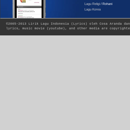
Lagu Religi
/ Rohani
Lagu Korea
©2005-2013
Lirik Lagu Indonesia
(
Lyrics
) oleh Cosa Aranda dan
lyrics, music movie (youtube), and other media are copyrighte