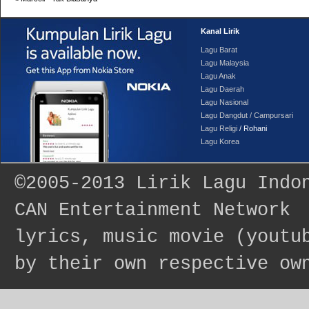
Kanal Lirik
Lagu Barat
Lagu Malaysia
Lagu Anak
Lagu Daerah
Lagu Nasional
Lagu Dangdut / Campursari
Lagu Religi
/ Rohani
Lagu Korea
©2005-2013
Lirik Lagu Indo
CAN Entertainment Network
lyrics, music movie (youtu
by their own respective ow