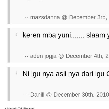
-- mazsdanna @ December 3rd,
keren mba yuni....... slaam 
-- aden jogja @ December 4th, 
Ni lgu nya asli nya dari lgu 
-- Danill @ December 30th, 2010
«
Marcell - Tak Biasanya