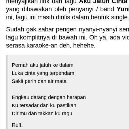
menyajikan lirik dari lagu
Aku Jatuh Cinta
yang dibawakan oleh penyanyi / band
Yun
ini, lagu ini masih dirilis dalam bentuk single
Sudah gak sabar pengen nyanyi-nyanyi sendi
lagu komplitnya di bawah ini. Oh ya, ada vid
serasa karaoke-an deh, hehehe.
Pernah aku jatuh ke dalam
Luka cinta yang terpendam
Sakit perih dan air mata
*courtesy of LirikLaguIndonesia.Net
Engkau datang dengan harapan
Ku tersadar dan ku pastikan
Dirimu dan takkan ku ragu
Reff: