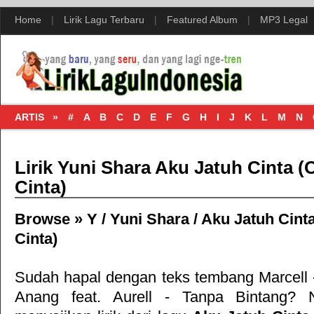
Home
|
Lirik Lagu Terbaru
|
Featured Album
|
MP3 Legal
ARTIS »
#
A
B
C
D
E
F
G
H
I
J
K
L
M
N
Lirik Yuni Shara Aku Jatuh Cinta 
Cinta)
Browse »
Y
/
Yuni Shara
/
Aku Jatuh Cint
Cinta)
Sudah hapal dengan teks tembang
Marcell
Anang feat. Aurell - Tanpa Bintang
? N