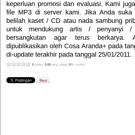
keperluan promosi dan evaluasi. Kami jug
file MP3 di server kami. Jika Anda suka 
belilah kaset / CD atau nada sambung pr
untuk mendukung artis / penyanyi 
bersangkutan agar terus berkarya. Ar
dipublikasikan oleh
Cosa Aranda+
pada tan
di-update terakhir pada tanggal 25/01/2011.
0
votes,
0.00
avg. rating (
0
% score)