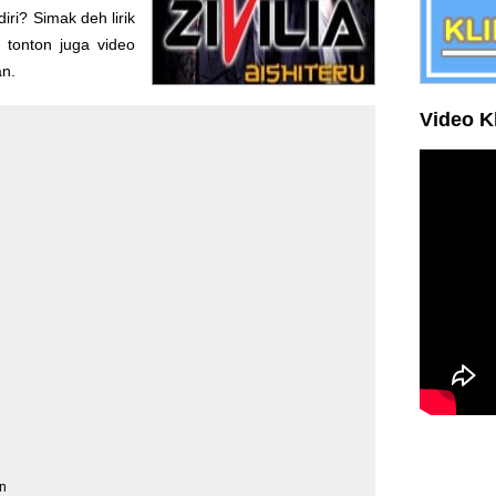
ri? Simak deh lirik
 tonton juga video
an.
Video K
an