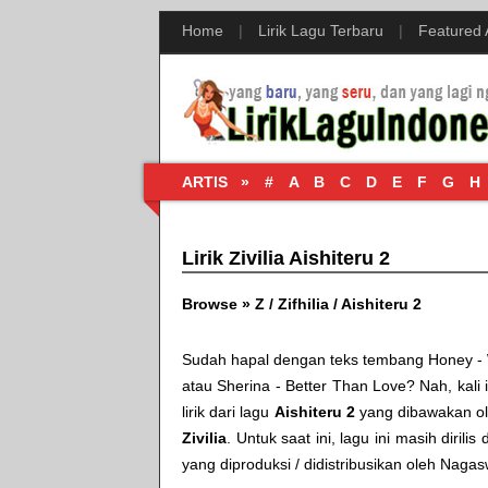
Home
|
Lirik Lagu Terbaru
|
Featured
ARTIS »
#
A
B
C
D
E
F
G
H
Lirik Zivilia Aishiteru 2
Browse »
Z
/
Zifhilia
/
Aishiteru 2
Sudah hapal dengan teks tembang
Honey - 
atau
Sherina - Better Than Love
? Nah, kali
lirik dari lagu
Aishiteru 2
yang dibawakan ol
Zivilia
. Untuk saat ini, lagu ini masih dirili
yang diproduksi / didistribusikan oleh
Nagas