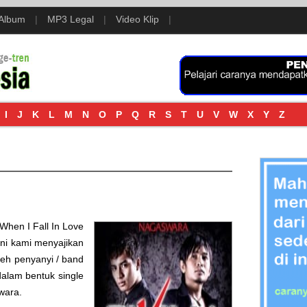
 Album
|
MP3 Legal
|
Video Klip
|
I
J
K
L
M
N
O
P
Q
R
S
T
U
V
W
X
Y
Z
When I Fall In Love
 ini kami menyajikan
eh penyanyi / band
s dalam bentuk single
wara
.