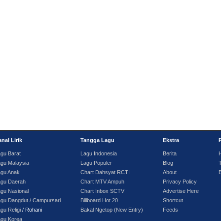
nal Lirik
Tangga Lagu
Ekstra
gu Barat
Lagu Indonesia
Berita
gu Malaysia
Lagu Populer
Blog
T
agu Anak
Chart Dahsyat RCTI
About
agu Daerah
Chart MTV Ampuh
Privacy Policy
gu Nasional
Chart Inbox SCTV
Advertise Here
gu Dangdut / Campursari
Billboard Hot 20
Shortcut
gu Religi
/ Rohani
Bakal Ngetop (New Entry)
Feeds
agu Korea