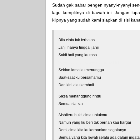
Sudah gak sabar pengen nyanyi-nyanyi sendi
lagu komplitnya di bawah ini. Jangan lupa
klipnya yang sudah kami siapkan di sisi kan
Bila cinta tak terbalas
Janji hanya tinggal janji
Sakit hati yang ku rasa
*courtesy of LirikLaguIndonesia.Net
Sekian lama ku menunggu
Saat-saat ku bersamamu
Dan kini aku kembali
Siksa menanggung rindu
Semua sia-sia
Aishiteru bukti cinta untukmu
Namun yang ku beri tak pernah kau hargai
Demi cinta kita ku korbankan segalanya
Semua yang kita lewati selalu ada dalam ingat