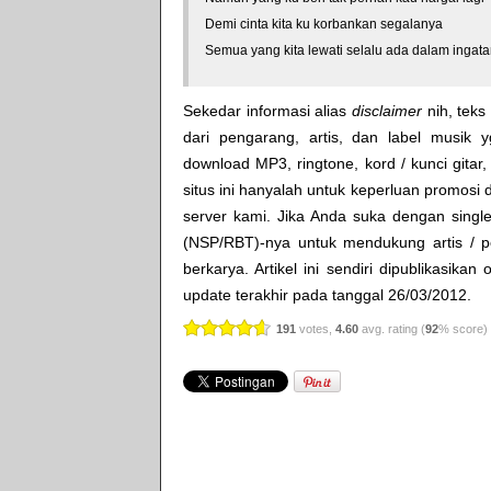
Demi cinta kita ku korbankan segalanya
Semua yang kita lewati selalu ada dalam ingatan
Sekedar informasi alias
disclaimer
nih, teks 
dari pengarang, artis, dan label musik 
download MP3, ringtone, kord / kunci gitar, 
situs ini hanyalah untuk keperluan promosi 
server kami. Jika Anda suka dengan single
(NSP/RBT)-nya untuk mendukung artis / p
berkarya. Artikel ini sendiri dipublikasikan
update terakhir pada tanggal 26/03/2012.
191
votes,
4.60
avg. rating (
92
% score)