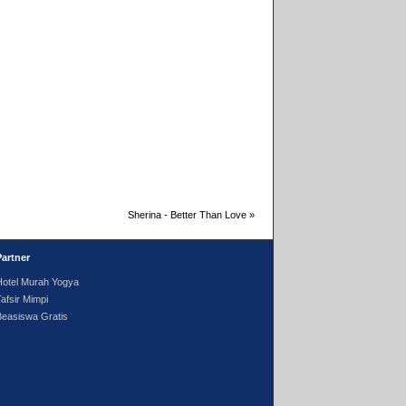
Sherina - Better Than Love
»
Partner
Hotel Murah Yogya
afsir Mimpi
Beasiswa Gratis