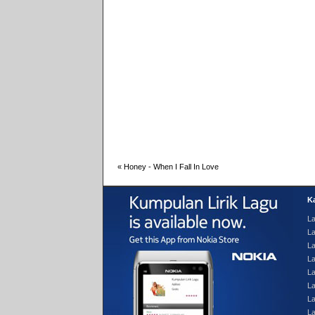
«
Honey - When I Fall In Love
Ka
La
La
L
L
La
La
La
L