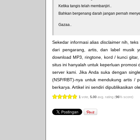
Ketika tangis telah membanjiri..
Bahkan bergenang darah jangan pernah menye
Gazaa..
Sekedar informasi alias
disclaimer
nih, teks 
dari pengarang, artis, dan label musik 
download MP3, ringtone, kord / kunci gitar, 
situs ini hanyalah untuk keperluan promosi 
server kami. Jika Anda suka dengan single
(NSP/RBT)-nya untuk mendukung artis / p
berkarya. Artikel ini sendiri dipublikasikan o
1
vote,
5.00
avg. rating (
96
% score)