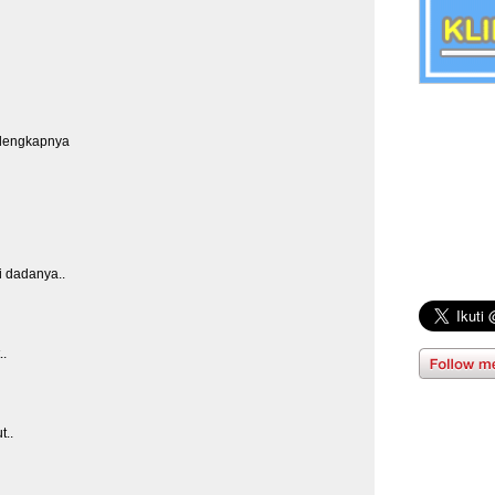
elengkapnya
 dadanya..
.
t..