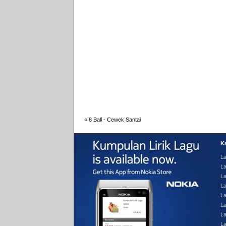
«
8 Ball - Cewek Santai
Ka
La
La
L
L
La
La
La
L