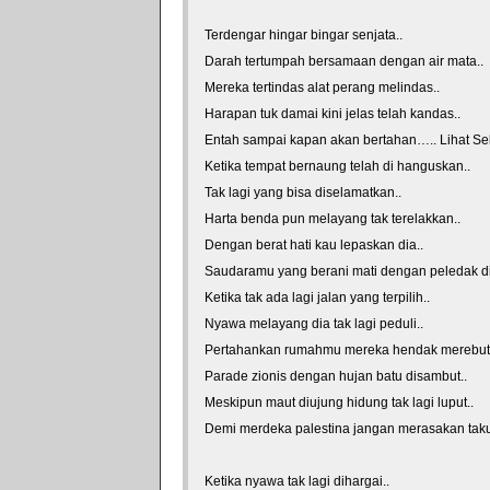
Terdengar hingar bingar senjata..
Darah tertumpah bersamaan dengan air mata..
Mereka tertindas alat perang melindas..
Harapan tuk damai kini jelas telah kandas..
Entah sampai kapan akan bertahan….. Lihat S
Ketika tempat bernaung telah di hanguskan..
Tak lagi yang bisa diselamatkan..
Harta benda pun melayang tak terelakkan..
Dengan berat hati kau lepaskan dia..
Saudaramu yang berani mati dengan peledak di
Ketika tak ada lagi jalan yang terpilih..
Nyawa melayang dia tak lagi peduli..
Pertahankan rumahmu mereka hendak merebut.
Parade zionis dengan hujan batu disambut..
Meskipun maut diujung hidung tak lagi luput..
Demi merdeka palestina jangan merasakan taku
*courtesy of LirikLaguIndonesia.Net
Ketika nyawa tak lagi dihargai..