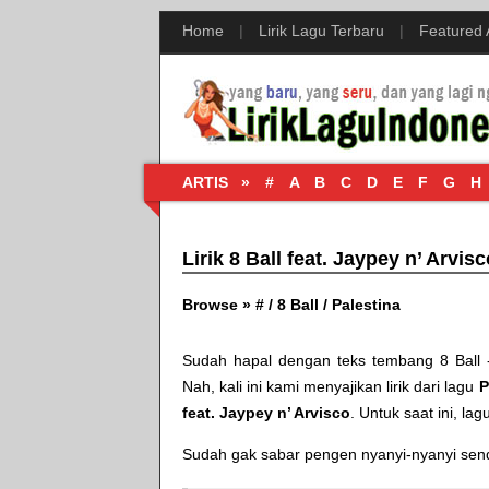
Home
|
Lirik Lagu Terbaru
|
Featured
ARTIS »
#
A
B
C
D
E
F
G
H
Lirik 8 Ball feat. Jaypey n’ Arvis
Browse »
#
/
8 Ball
/
Palestina
Sudah hapal dengan teks tembang
8 Ball
Nah, kali ini kami menyajikan lirik dari lagu
P
feat. Jaypey n’ Arvisco
. Untuk saat ini, lag
Sudah gak sabar pengen nyanyi-nyanyi sendir