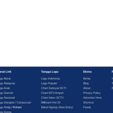
nal Lirik
Tangga Lagu
Ekstra
gu Barat
Lagu Indonesia
Berita
gu Malaysia
Lagu Populer
Blog
T
agu Anak
Chart Dahsyat RCTI
About
agu Daerah
Chart MTV Ampuh
Privacy Policy
gu Nasional
Chart Inbox SCTV
Advertise Here
gu Dangdut / Campursari
Billboard Hot 20
Shortcut
gu Religi
/ Rohani
Bakal Ngetop (New Entry)
Feeds
agu Korea