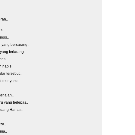
rah..
s..
gis..
u yang bersarang..
ang terlarang..
ris..
 habis..
ar tersebut..
i menyusut..
rjajah..
u yang terlepas..
ejuang Hamas..
.
za..
ama..