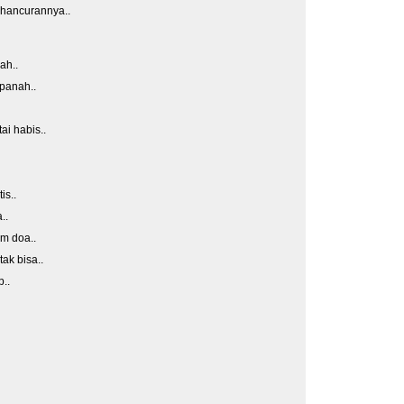
ghancurannya..
ah..
panah..
i habis..
is..
..
m doa..
ak bisa..
p..