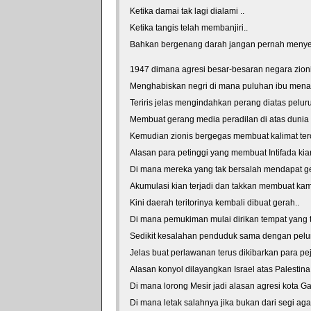
Ketika damai tak lagi dialami ..
Ketika tangis telah membanjiri..
Bahkan bergenang darah jangan pernah menye
1947 dimana agresi besar-besaran negara zioni
Menghabiskan negri di mana puluhan ibu menan
Teriris jelas mengindahkan perang diatas pelur
Membuat gerang media peradilan di atas dunia y
Kemudian zionis bergegas membuat kalimat tero
Alasan para petinggi yang membuat Intifada kian
Di mana mereka yang tak bersalah mendapat gel
Akumulasi kian terjadi dan takkan membuat kam
Kini daerah teritorinya kembali dibuat gerah..
Di mana pemukiman mulai dirikan tempat yang te
Sedikit kesalahan penduduk sama dengan pelur
Jelas buat perlawanan terus dikibarkan para p
Alasan konyol dilayangkan Israel atas Palestina.
Di mana lorong Mesir jadi alasan agresi kota Ga
Di mana letak salahnya jika bukan dari segi ag