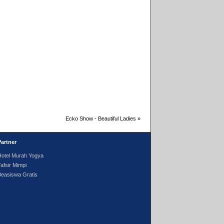
Ecko Show - Beautiful Ladies
»
Partner
Hotel Murah Yogya
afsir Mimpi
Beasiswa Gratis