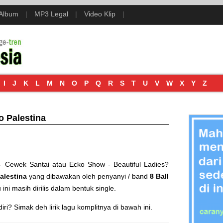
 Album
|
MP3 Legal
|
Video Klip
|
I
J
K
L
M
N
O
P
Q
R
S
T
U
V
W
X
Y
Z
co Palestina
 - Cewek Santai
atau
Ecko Show - Beautiful Ladies
?
alestina
yang dibawakan oleh penyanyi / band
8 Ball
u ini masih dirilis dalam bentuk single.
i? Simak deh lirik lagu komplitnya di bawah ini.