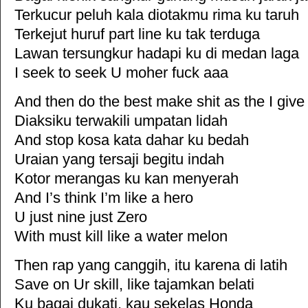
Terkucur peluh kala diotakmu rima ku taruh
Terkejut huruf part line ku tak terduga
Lawan tersungkur hadapi ku di medan laga
I seek to seek U moher fuck aaa
And then do the best make shit as the I give
Diaksiku terwakili umpatan lidah
And stop kosa kata dahar ku bedah
Uraian yang tersaji begitu indah
Kotor merangas ku kan menyerah
And I’s think I’m like a hero
U just nine just Zero
With must kill like a water melon
Then rap yang canggih, itu karena di latih
Save on Ur skill, like tajamkan belati
Ku bagai dukati, kau sekelas Honda