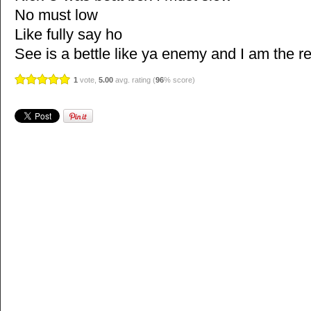
No must low
Like fully say ho
See is a bettle like ya enemy and I a
1
vote,
5.00
avg. rating (
96
% score)