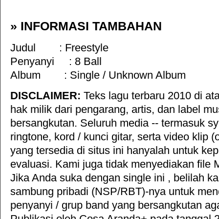
» INFORMASI TAMBAHAN
Judul :
Freestyle
Penyanyi :
8 Ball
Album :
Single / Unknown Album
DISCLAIMER:
Teks lagu terbaru 2010 di ata
hak milik dari pengarang, artis, dan label mu
bersangkutan. Seluruh media -- termasuk s
ringtone, kord / kunci gitar, serta video klip (
yang tersedia di situs ini hanyalah untuk ke
evaluasi. Kami juga tidak menyediakan file 
Jika Anda suka dengan single ini , belilah k
sambung pribadi (NSP/RBT)-nya untuk mend
penyanyi / grup band yang bersangkutan aga
Publikasi oleh
Cosa Aranda+
pada tanggal 2