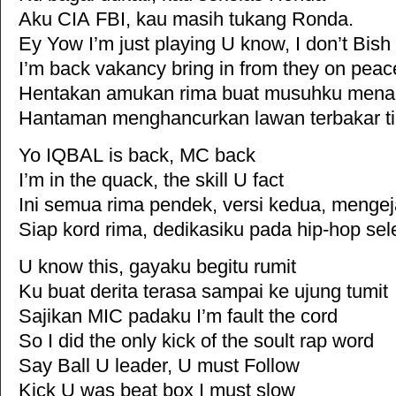
Aku CIA FBI, kau masih tukang Ronda.
Ey Yow I’m just playing U know, I don’t Bish
I’m back vakancy bring in from they on peac
Hentakan amukan rima buat musuhku mena
Hantaman menghancurkan lawan terbakar ti
Yo IQBAL is back, MC back
I’m in the quack, the skill U fact
Ini semua rima pendek, versi kedua, mengej
Siap kord rima, dedikasiku pada hip-hop sele
U know this, gayaku begitu rumit
Ku buat derita terasa sampai ke ujung tumit
Sajikan MIC padaku I’m fault the cord
So I did the only kick of the soult rap word
Say Ball U leader, U must Follow
Kick U was beat box I must slow