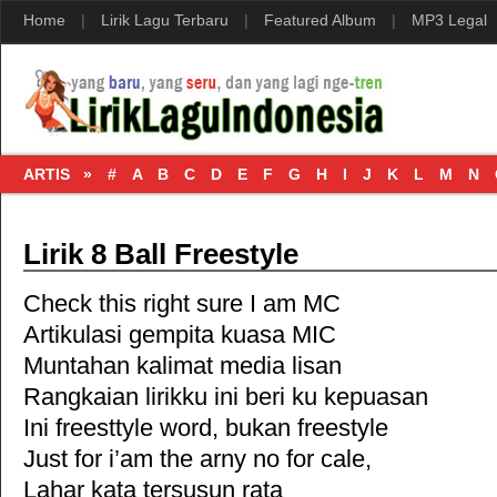
Home
|
Lirik Lagu Terbaru
|
Featured Album
|
MP3 Legal
ARTIS »
#
A
B
C
D
E
F
G
H
I
J
K
L
M
N
Lirik 8 Ball Freestyle
Check this right sure I am MC
Artikulasi gempita kuasa MIC
Muntahan kalimat media lisan
Rangkaian lirikku ini beri ku kepuasan
Ini freesttyle word, bukan freestyle
Just for i’am the arny no for cale,
Lahar kata tersusun rata