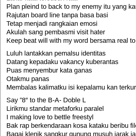
Plan pleind to back to my enemy itu yang ka
Rajutan board line tanpa basa basi
Tetap menjadi rangkaian emosi
Akulah sang pembasmi visit hater
Keep beat will with my word bersama real to
Luluh lantakkan pemalsu identitas
Datang kepadaku vakancy kuberantas
Puas menyembur kata ganas
Otakmu panas
Membalas kalimatku isi kepalamu kan terkur
Say ”8″ to the B-A- Doble L
Lirikmu standar metaforku paralel
I making love to bettle freestyl
Bak rap berkendaraan kosa kataku beribu fil
Bagai klenik sangkur gunung musuh jarak j