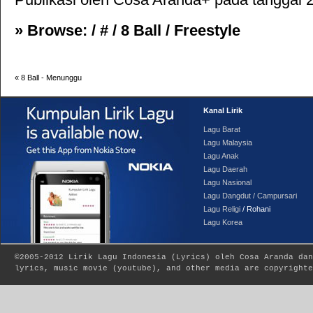
» Browse: /
#
/
8 Ball
/
Freestyle
«
8 Ball - Menunggu
Kanal Lirik
Lagu Barat
Lagu Malaysia
Lagu Anak
Lagu Daerah
Lagu Nasional
Lagu Dangdut / Campursari
Lagu Religi
/ Rohani
Lagu Korea
©2005-2012
Lirik Lagu Indonesia
(
Lyrics
) oleh Cosa Aranda dan
lyrics, music movie (youtube), and other media are copyrighte