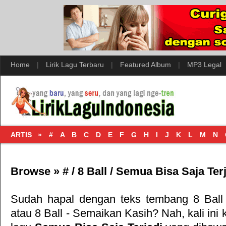
Home
|
Lirik Lagu Terbaru
|
Featured Album
|
MP3 Legal
ARTIS »
#
A
B
C
D
E
F
G
H
I
J
K
L
M
N
Browse »
#
/
8 Ball
/
Semua Bisa Saja Terj
Sudah hapal dengan teks tembang
8 Ball
atau
8 Ball - Semaikan Kasih
? Nah, kali ini