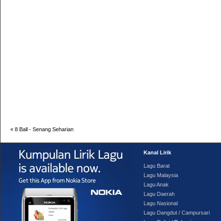
«
8 Ball - Senang Seharian
Kanal Lirik
Lagu Barat
Lagu Malaysia
Lagu Anak
Lagu Daerah
Lagu Nasional
Lagu Dangdut / Campursari