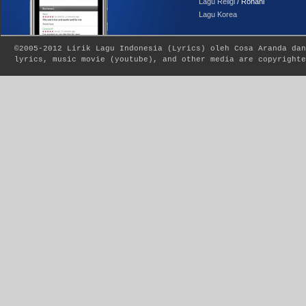
Lagu Religi
/ Rohani
Lagu Korea
©2005-2012
Lirik Lagu Indonesia
(
Lyrics
) oleh Cosa Aranda dan
lyrics, music movie (youtube), and other media are copyrighte