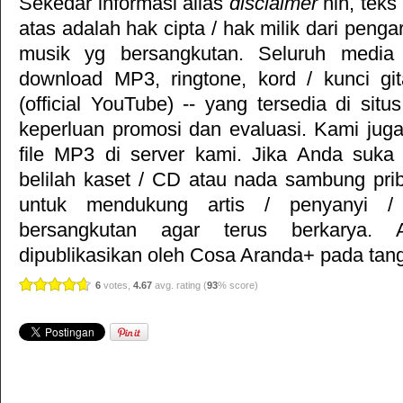
Sekedar informasi alias
disclaimer
nih, teks
atas adalah hak cipta / hak milik dari pengar
musik yg bersangkutan. Seluruh media 
download MP3, ringtone, kord / kunci gita
(official YouTube) -- yang tersedia di situ
keperluan promosi dan evaluasi. Kami jug
file MP3 di server kami. Jika Anda suka 
belilah kaset / CD atau nada sambung pr
untuk mendukung artis / penyanyi 
bersangkutan agar terus berkarya. Ar
dipublikasikan oleh
Cosa Aranda+
pada tang
6
votes,
4.67
avg. rating (
93
% score)