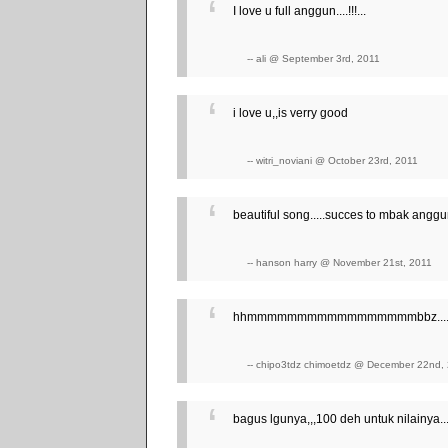
I love u full anggun....!!!...
-- ali @ September 3rd, 2011
i love u,,is verry good
-- witri_noviani @ October 23rd, 2011
beautiful song.....succes to mbak anggu
-- hanson harry @ November 21st, 2011
hhmmmmmmmmmmmmmmmmmbbz.............. asy
-- chipo3tdz chimoetdz @ December 22nd,
bagus lgunya,,,100 deh untuk nilainya...