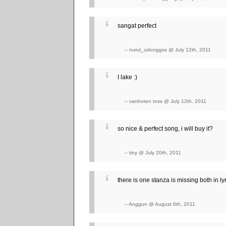
sangat perfect
-- nurul_odonggss @ July 12th, 2011
I lake :)
-- vanhoten toss @ July 12th, 2011
so nice & perfect song, i will buy it?
-- tiny @ July 20th, 2011
there is one stanza is missing both in l
-- Anggun @ August 6th, 2011