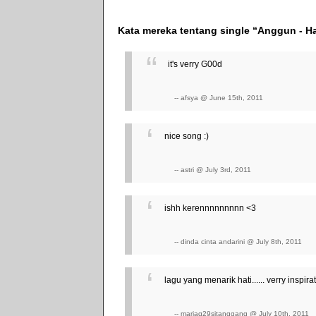
Kata mereka tentang single “Anggun - H
it's verry G00d
-- afsya @ June 15th, 2011
nice song :)
-- astri @ July 3rd, 2011
ishh kerennnnnnnnn <3
-- dinda cinta andarini @ July 8th, 2011
lagu yang menarik hati...... verry inspira
-- mariaq29sitanggang @ July 10th, 2011