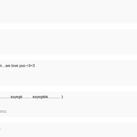
n....we love yuo.<3<3
egk.......... asyegkkk............. :)
 2011
.