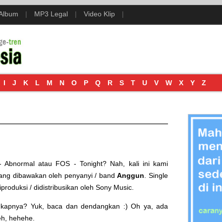
 Album
|
MP3 Legal
|
Video Klip
|
I
J
K
L
M
N
O
P
Q
R
S
T
U
V
W
X
Y
Z
- Abnormal
atau
FOS - Tonight
? Nah, kali ini kami
ang dibawakan oleh penyanyi / band
Anggun
. Single
produksi / didistribusikan oleh
Sony Music
.
engkapnya? Yuk, baca dan dendangkan :) Oh ya, ada
eh, hehehe.