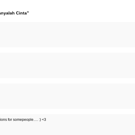
anyalah Cinta”
tions for somepeople..... :) <3