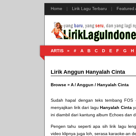
Home
|
Lirik Lagu Terbaru
|
Featured
ARTIS »
#
A
B
C
D
E
F
G
H
Lirik Anggun Hanyalah Cinta
Browse »
A
/
Anggun
/
Hanyalah Cinta
Sudah hapal dengan teks tembang
FOS 
menyajikan lirik dari lagu
Hanyalah Cinta
y
ini diambil dari kantung album
Echoes
dan di
Pengen tahu seperti apa sih lirik lagu l
video klipnya juga loh, serasa karaoke-an d