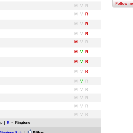
M V R
M V
R
M V
R
M V
R
M
V R
M
V
R
M
V
R
M V
R
M
V
R
M V R
M V R
M V R
M V R
ip |
R
= Ringtone
Ringtone Saja
|
Pilihan