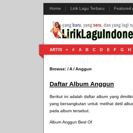
Home
|
Lirik Lagu Terbaru
|
Featured
ARTIS »
#
A
B
C
D
E
F
G
H
Browse:
/
A
/
Anggun
Daftar Album Anggun
Berikut ini adalah daftar album yang dimili
yang bersangkutan untuk melihat detil album
pada album tersebut.
Album Anggun Best Of