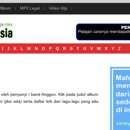
 Album
|
MP3 Legal
|
Video Klip
|
I
J
K
L
M
N
O
P
Q
R
S
T
U
V
W
X
Y
Z
ki oleh penyanyi / band Anggun. Klik pada judul album
 (jika ada) serta daftar lirik dari lagu-lagu yang ada