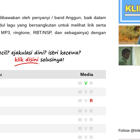
h dibawakan oleh penyanyi / band Anggun, baik dalam
ul lagu yang bersangkutan untuk melihat lirik serta
, MP3, ringtone, RBT/NSP, dan sebagainya) dengan
u
Media
M
V
R
M V R
M V
R
M V R
M V R
M V R
Follow @liri
M V R