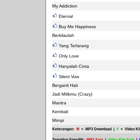
My Addiction
Eternal
Buy Me Happiness
Berkilaulah
Yang Terlarang
Only Love
Hanyalah Cinta
Silent Vow
Berganti Hati
Jadi Milikmu (Crazy)
Mantra
Kembali
Mimpi
Keterangan:
M
= MP3 Download |
V
= Video Kl
Tampilan Spesifik:
MP3 Saja
|
Video Klip Saja
|