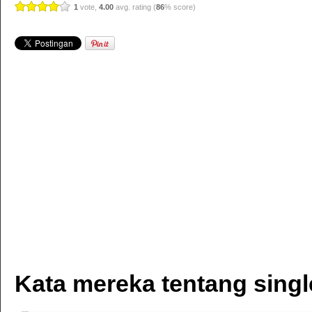
1
vote,
4.00
avg. rating (
86
% score)
Kata mereka tentang singl