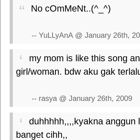
No cOmMeNt..(^_^)
-- YuLLyAnA @ January 26th, 2
my mom is like this song an
girl/woman. bdw aku gak terlal
-- rasya @ January 26th, 2009
duhhhhh,,,,kyakna anggun lg 
banget cihh,,