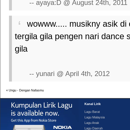
-- ayaya:D @ August 24th, 2011
wowww..... musikny asik di d
tergila gila pengen nari dance 
gila
-- yunari @ April 4th, 2012
«
Ungu - Dengan Nafasmu
Kanal Lirik
Lagu Barat
Lagu Malaysia
Lagu Anak
Lagu Daerah