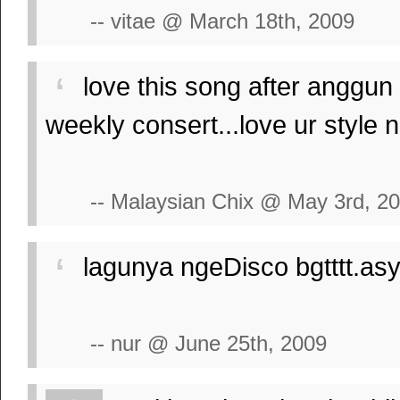
-- vitae @ March 18th, 2009
love this song after anggun 
weekly consert...love ur style
-- Malaysian Chix @ May 3rd, 2
lagunya ngeDisco bgtttt.asyik
-- nur @ June 25th, 2009