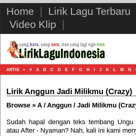
Home
|
Lirik Lagu Terbaru
Video Klip
|
ARTIS »
#
A
B
C
D
E
F
G
H
I
J
K
L
M
N
Lirik Anggun Jadi Milikmu (Crazy)
Browse »
A
/
Anggun
/
Jadi Milikmu (Craz
Sudah hapal dengan teks tembang
Ungu 
atau
After - Nyaman
? Nah, kali ini kami meny