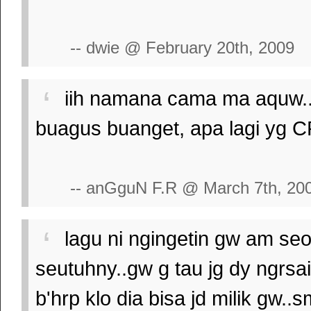
-- dwie @ February 20th, 2009
iih namana cama ma aquw....
buagus buanget, apa lagi yg
-- anGguN F.R @ March 7th, 20
lagu ni ngingetin gw am seo
seutuhny..gw g tau jg dy ngrsa
b'hrp klo dia bisa jd milik gw..