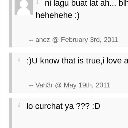
ni lagu buat lat ah... 
hehehehe :)
-- anez @ February 3rd, 2011
:)U know that is true,i love
-- Vah3r @ May 19th, 2011
lo curchat ya ??? :D