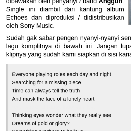
dibawakan oleh penyanyi / band
Anggun
.
Single ini diambil dari kantung album
Echoes
dan diproduksi / didistribusikan
oleh
Sony Music
.
Sudah gak sabar pengen nyanyi-nyanyi sendi
lagu komplitnya di bawah ini. Jangan lup
klipnya yang sudah kami siapkan di sisi kan
Everyone playing roles each day and night
Searching for a missing piece
Time can always tell the truth
And mask the face of a lonely heart
*courtesy of LirikLaguIndonesia.Net
Thinking eyes wonder what they really see
Dreams of gold or glory?