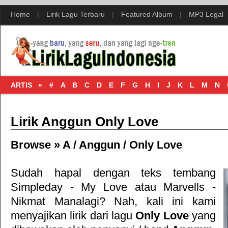
Home
|
Lirik Lagu Terbaru
|
Featured Album
|
MP3 Legal
ARTIS »
#
A
B
C
D
E
F
G
H
I
J
K
L
M
N
Lirik Anggun Only Love
Browse »
A
/
Anggun
/
Only Love
Sudah hapal dengan teks tembang
Simpleday - My Love
atau
Marvells -
Nikmat Manalagi
? Nah, kali ini kami
menyajikan lirik dari lagu
Only Love
yang