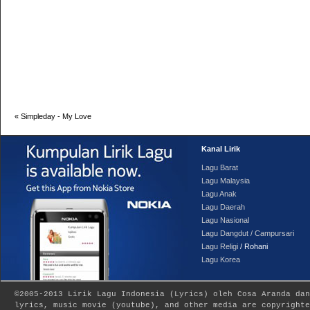
«
Simpleday - My Love
Kanal Lirik
Lagu Barat
Lagu Malaysia
Lagu Anak
Lagu Daerah
Lagu Nasional
Lagu Dangdut / Campursari
Lagu Religi
/ Rohani
Lagu Korea
©2005-2013
Lirik Lagu Indonesia
(
Lyrics
) oleh Cosa Aranda dan
lyrics, music movie (youtube), and other media are copyrighte