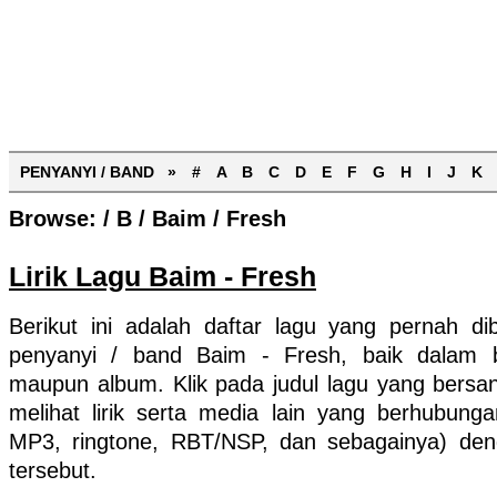
PENYANYI / BAND »
#
A
B
C
D
E
F
G
H
I
J
K
Browse:
/
B
/
Baim
/
Fresh
Lirik Lagu Baim - Fresh
Berikut ini adalah daftar lagu yang pernah d
penyanyi / band Baim - Fresh, baik dalam b
maupun album. Klik pada judul lagu yang bersa
melihat lirik serta media lain yang berhubungan
MP3, ringtone, RBT/NSP, dan sebagainya) de
tersebut.