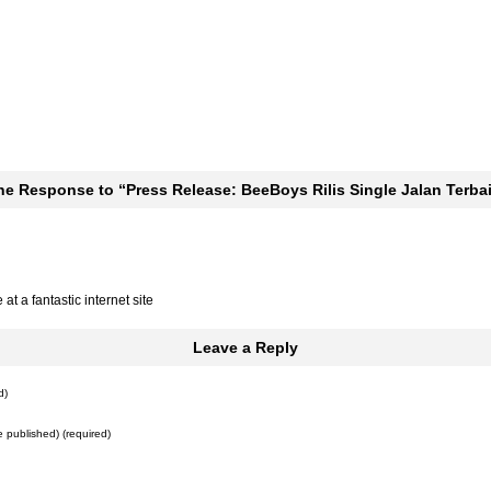
ne Response
to “Press Release: BeeBoys Rilis Single Jalan Terba
 at a fantastic internet site
Leave a Reply
d)
be published) (required)