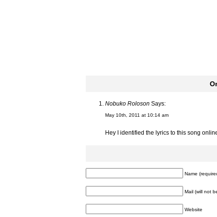
O
Nobuko Roloson
Says:
May 10th, 2011 at 10:14 am
Hey I identified the lyrics to this song online
Name (require
Mail (will not 
Website