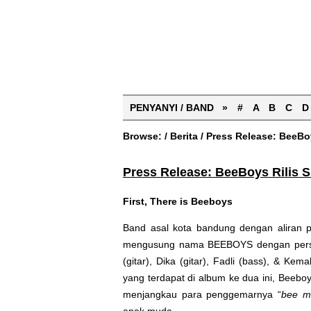
PENYANYI / BAND »
#
A
B
C
D
Browse:
/
Berita
/
Press Release: BeeBoy
Press Release: BeeBoys Rilis S
First, There is Beeboys
Band asal kota bandung dengan aliran p
mengusung nama
BEEBOYS
dengan perso
(gitar), Dika (gitar), Fadli (bass), & Kem
yang terdapat di album ke dua ini, Beeboys
menjangkau para penggemarnya “
bee m