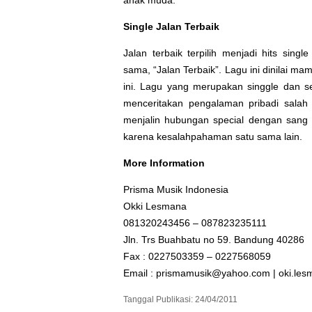
anak muda.
Single Jalan Terbaik
Jalan terbaik
terpilih menjadi hits sing
sama, “Jalan Terbaik”. Lagu ini dinilai 
ini. Lagu yang merupakan singgle dan s
menceritakan pengalaman pribadi salah
menjalin hubungan special dengan sang k
karena kesalahpahaman satu sama lain.
More Information
Prisma Musik Indonesia
Okki Lesmana
081320243456 – 087823235111
Jln. Trs Buahbatu no 59. Bandung 40286
Fax : 0227503359 – 0227568059
Email :
prismamusik@yahoo.com
|
oki.le
Tanggal Publikasi: 24/04/2011