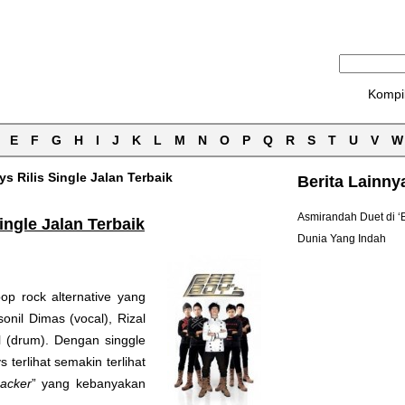
Kompi
E
F
G
H
I
J
K
L
M
N
O
P
Q
R
S
T
U
V
W
s Rilis Single Jalan Terbaik
Berita Lainny
Asmirandah Duet di ‘
ingle Jalan Terbaik
Dunia Yang Indah
op rock alternative yang
nil Dimas (vocal), Rizal
al (drum). Dengan singgle
 terlihat semakin terlihat
acker
” yang kebanyakan