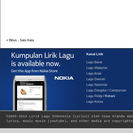
«
Bibus - Satu Kata
Kanal Lirik
Lagu Barat
Lagu Malaysia
Lagu Anak
Lagu Daerah
Lagu Nasional
Lagu Dangdut / Campursari
Lagu Religi
/ Rohani
Lagu Korea
©2005-2013
Lirik Lagu Indonesia
(
Lyrics
) oleh Cosa Aranda dan
lyrics, music movie (youtube), and other media are copyrighte