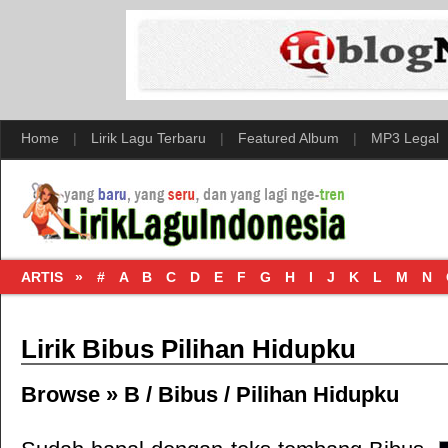
Home
|
Lirik Lagu Terbaru
|
Featured Album
|
MP3 Legal
ARTIS »
#
A
B
C
D
E
F
G
H
I
J
K
L
M
N
Lirik Bibus Pilihan Hidupku
Browse »
B
/
Bibus
/
Pilihan Hidupku