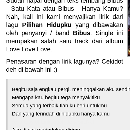
Sudah hapal dengan teks tembang
Bibus
- Satu Kata
atau
Bibus - Hanya Kamu
?
Nah, kali ini kami menyajikan lirik dari
lagu
Pilihan Hidupku
yang dibawakan
oleh penyanyi / band
Bibus
. Single ini
merupakan salah satu track dari album
Love Love Love
.
Penasaran dengan lirik lagunya? Cekidot
deh di bawah ini :)
Begitu saja engkau pergi, meninggalkan aku sendir
Mengapa kau begitu tega menyakitiku
Semua yang terbaik tlah ku beri untukmu
Dan yang terindah di hidupku hanya kamu
*courtesy of LirikLaguIndonesia.Net