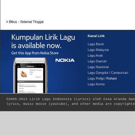
«
Bibus - Selamat Tinggal
Kanal Lirik
Lagu Barat
Lagu Malaysia
Lagu Anak
Lagu Daerah
Lagu Nasional
Lagu Dangdut / Campursari
Lagu Religi
/ Rohani
Lagu Korea
©2005-2013
Lirik Lagu Indonesia
(
Lyrics
) oleh Cosa Aranda dan
lyrics, music movie (youtube), and other media are copyrighte