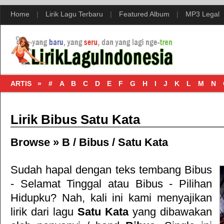
Home
|
Lirik Lagu Terbaru
|
Featured Album
|
MP3 Legal
ARTIS »
#
A
B
C
D
E
F
G
H
I
J
K
L
M
N
Lirik Bibus Satu Kata
Browse »
B
/
Bibus
/
Satu Kata
Sudah hapal dengan teks tembang
Bibus
- Selamat Tinggal
atau
Bibus - Pilihan
Hidupku
? Nah, kali ini kami menyajikan
lirik dari lagu
Satu Kata
yang dibawakan