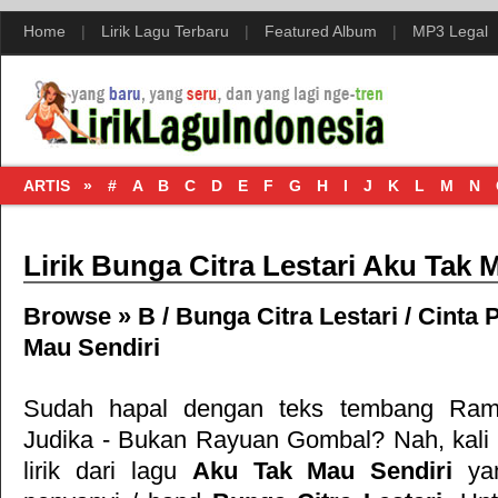
Home
|
Lirik Lagu Terbaru
|
Featured Album
|
MP3 Legal
ARTIS »
#
A
B
C
D
E
F
G
H
I
J
K
L
M
N
Lirik Bunga Citra Lestari Aku Tak 
Browse »
B
/
Bunga Citra Lestari
/
Cinta 
Mau Sendiri
Sudah hapal dengan teks tembang
Ram
Judika - Bukan Rayuan Gombal
? Nah, kali
lirik dari lagu
Aku Tak Mau Sendiri
yan