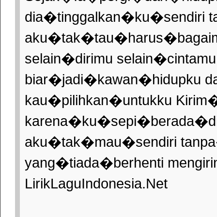
dia�tinggalkan�ku�sendiri 
aku�tak�tau�harus�bagai
selain�dirimu selain�cintam
biar�jadi�kawan�hidupku 
kau�pilihkan�untukku Kiri
karena�ku�sepi�berada�di
aku�tak�mau�sendiri tanpa
yang�tiada�berhenti mengiri
LirikLaguIndonesia.Net