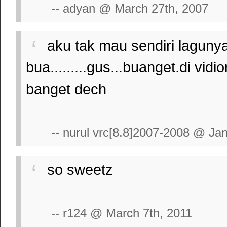
-- adyan @ March 27th, 2007
aku tak mau sendiri lagunya
bua.........gus...buanget.di vid
banget dech
-- nurul vrc[8.8]2007-2008 @ Ja
so sweetz
-- r124 @ March 7th, 2011