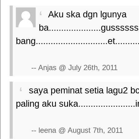
Aku ska dgn lgunya
ba.....................gusssssss
bang.............................et..........
-- Anjas @ July 26th, 2011
saya peminat setia lagu2 bcl,s
paling aku suka....................
-- leena @ August 7th, 2011