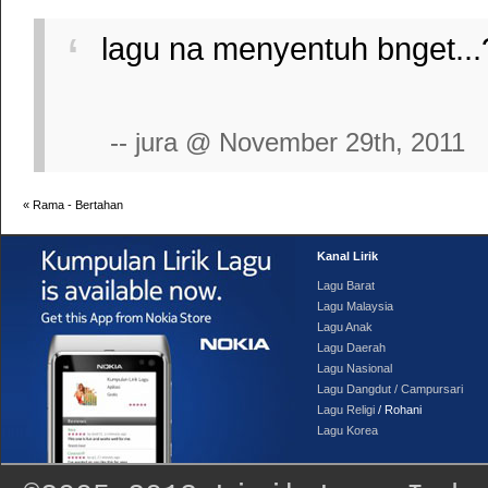
lagu na menyentuh bnget...
-- jura @ November 29th, 2011
«
Rama - Bertahan
Kanal Lirik
Lagu Barat
Lagu Malaysia
Lagu Anak
Lagu Daerah
Lagu Nasional
Lagu Dangdut / Campursari
Lagu Religi
/ Rohani
Lagu Korea