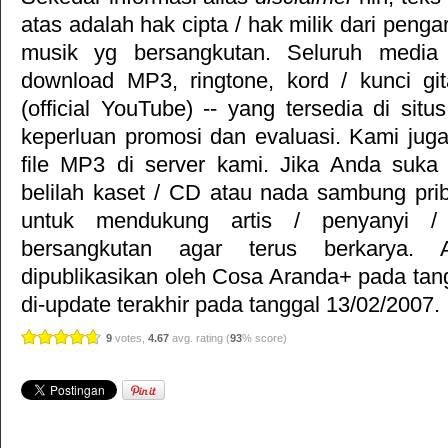
atas adalah hak cipta / hak milik dari pengar
musik yg bersangkutan. Seluruh media 
download MP3, ringtone, kord / kunci gita
(official YouTube) -- yang tersedia di situ
keperluan promosi dan evaluasi. Kami jug
file MP3 di server kami. Jika Anda suka 
belilah kaset / CD atau nada sambung pr
untuk mendukung artis / penyanyi 
bersangkutan agar terus berkarya. Ar
dipublikasikan oleh
Cosa Aranda+
pada tan
di-update terakhir pada tanggal 13/02/2007.
9
votes,
4.67
avg. rating (
93
% score)