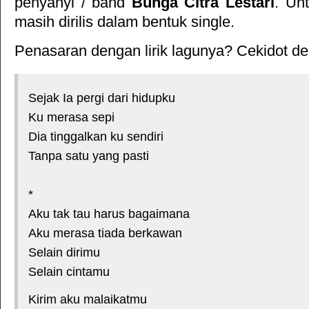
penyanyi / band
Bunga Citra Lestari
. Unt
masih dirilis dalam bentuk single.
Penasaran dengan lirik lagunya? Cekidot deh
Sejak Ia pergi dari hidupku
Ku merasa sepi
Dia tinggalkan ku sendiri
Tanpa satu yang pasti
*courtesy of LirikLaguIndonesia.Net
*
Aku tak tau harus bagaimana
Aku merasa tiada berkawan
Selain dirimu
Selain cintamu
Kirim aku malaikatmu