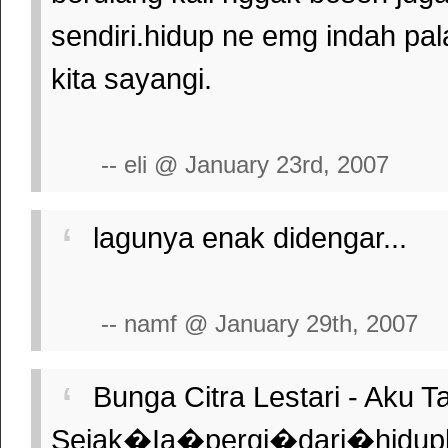
sendiri.hidup ne emg indah pal
kita sayangi.
-- eli @ January 23rd, 2007
lagunya enak didengar...
-- namf @ January 29th, 2007
Bunga Citra Lestari - Aku T
Sejak�Ia�pergi�dari�hidu