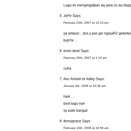
Lagu ini mengingatkan aq ama co aq diygy
JePe
Says:
February 24th, 2007 at 12:13 pm
ya ampun…duLu pas gw ngejaR2 gebetan gw
bubYe…
ervin dewi
Says:
February 26th, 2007 at 1:15 pm
coba
Nur Aishah bt Adley
Says:
January 4th, 2008 at 10:38 am
haiii….
best lagu nye
sy suke bangat
fennygrace
Says:
February 10th, 2008 at 10:59 am