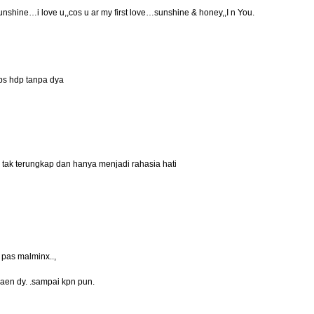
nshine…i love u,,cos u ar my first love…sunshine & honey,,I n You.
 bs hdp tanpa dya
 tak terungkap dan hanya menjadi rahasia hati
 pas malminx..,
aen dy. .sampai kpn pun.