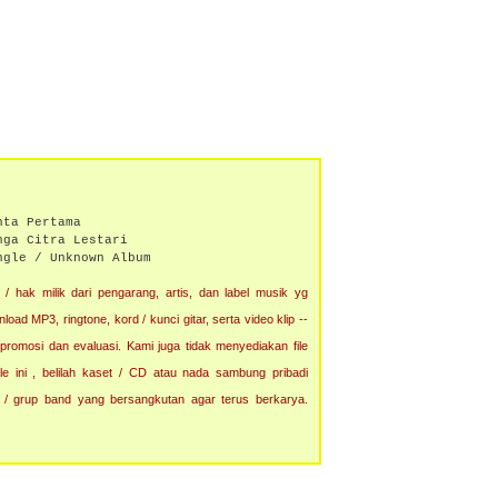
nta Pertama
nga Citra Lestari
ngle / Unknown Album
/ hak milik dari pengarang, artis, dan label musik yg
ad MP3, ringtone, kord / kunci gitar, serta video klip --
 promosi dan evaluasi. Kami juga tidak menyediakan file
e ini , belilah kaset / CD atau nada sambung pribadi
 / grup band yang bersangkutan agar terus berkarya.