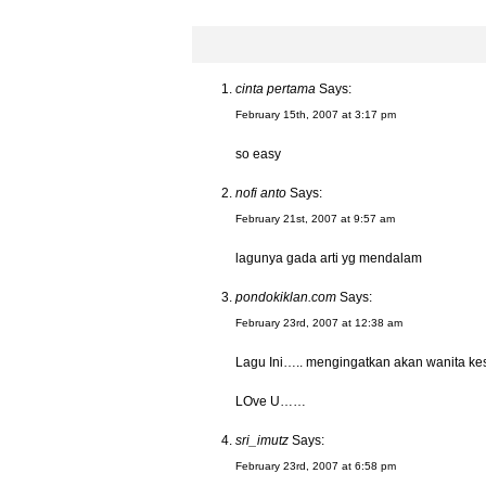
cinta pertama
Says:
February 15th, 2007 at 3:17 pm
so easy
nofi anto
Says:
February 21st, 2007 at 9:57 am
lagunya gada arti yg mendalam
pondokiklan.com
Says:
February 23rd, 2007 at 12:38 am
Lagu Ini….. mengingatkan akan wanita 
LOve U……
sri_imutz
Says:
February 23rd, 2007 at 6:58 pm