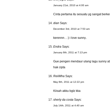
January 21st, 2010 at 4:00 am
Cinta pertama itu sesuatu yg sangat berk
dian
Says:
December 3rd, 2010 at 7:53 am
kerennn…:) i love sunny..
Endra
Says:
January 8th, 2011 at 7:13 pm
Gue pengen mendaur ulang lagu sunny ata
hak cipta
ReiiMha
Says:
May 8th, 2011 at 12:22 pm
Kiisah akku bgtz kka
sherly da costa
Says:
July 14th, 2011 at 4:40 am