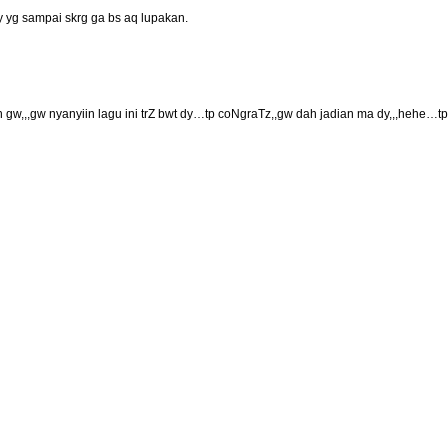
 yg sampai skrg ga bs aq lupakan.
,,,gw nyanyiin lagu ini trZ bwt dy…tp coNgraTz,,gw dah jadian ma dy,,,hehe…tp