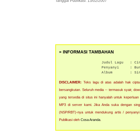
Tanggal Publikasi: 13/02/2007
» INFORMASI TAMBAHAN
Judul Lagu :
Ci
Penyanyi :
Bu
Album :
Si
DISCLAIMER:
Teks lagu di atas adalah hak cipta 
bersangkutan. Seluruh media -- termasuk syair, downlo
yang tersedia di situs ini hanyalah untuk keperluan
MP3 di server kami. Jika Anda suka dengan singl
(NSP/RBT)-nya untuk mendukung artis / penyanyi
Publikasi oleh
Cosa Aranda
.