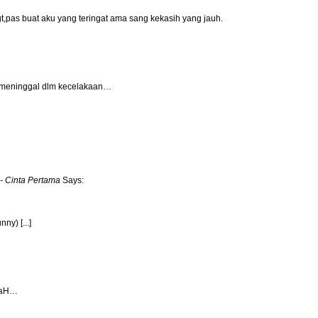
t,pas buat aku yang teringat ama sang kekasih yang jauh.
h meninggal dlm kecelakaan…
- Cinta Pertama
Says:
ny) [...]
nDaH…