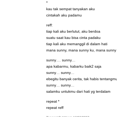
*
kau tak sempat tanyakan aku
cintakah aku padamu
reff:
tiap kali aku berlutut, aku berdoa
suatu saat kau bisa cinta padaku
tiap kali aku memanggil di dalam hati
mana sunny, mana sunny ku, mana sunny
sunny…. sunny…
apa kabarmu, kabarku baik2 saja
sunny… sunny…
ebegitu banyak cerita, tak habis tentangm
sunny… sunny…
salamku untukmu dari hati yg terdalam
repeat *
repeat reff