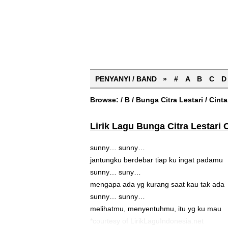
PENYANYI / BAND »
#
A
B
C
D
Browse:
/
B
/
Bunga Citra Lestari
/
Cinta
Lirik Lagu Bunga Citra Lestari 
sunny… sunny…
jantungku berdebar tiap ku ingat padamu
sunny… suny…
mengapa ada yg kurang saat kau tak ada
sunny… sunny…
melihatmu, menyentuhmu, itu yg ku mau
*courtesy of LirikLaguIndonesia.net