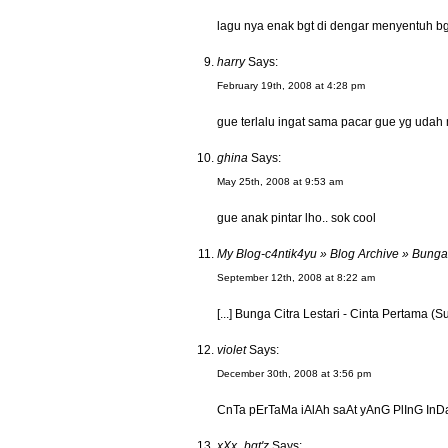
lagu nya enak bgt di dengar menyentuh bg
harry
Says:
February 19th, 2008 at 4:28 pm
gue terlalu ingat sama pacar gue yg uda
ghina
Says:
May 25th, 2008 at 9:53 am
gue anak pintar lho.. sok cool
My Blog-c4ntik4yu » Blog Archive » Bunga
September 12th, 2008 at 8:22 am
[...] Bunga Citra Lestari - Cinta Pertama (Sun
violet
Says:
December 30th, 2008 at 3:56 pm
CnTa pErTaMa iAlAh saAt yAnG PlInG I
xXx_bgt'z
Says: