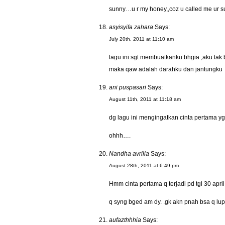
sunny…u r my honey,,coz u called me ur su
asyisyifa zahara
Says:
July 20th, 2011 at 11:10 am
lagu ini sgt membuatkanku bhgia ,aku tak
maka qaw adalah darahku dan jantungku
ani puspasari
Says:
August 11th, 2011 at 11:18 am
dg lagu ini mengingatkan cinta pertama yg
ohhh….
Nandha avrilia
Says:
August 28th, 2011 at 6:49 pm
Hmm cinta pertama q terjadi pd tgl 30 april
q syng bged am dy. .gk akn pnah bsa q lup
aufazthhhia
Says: