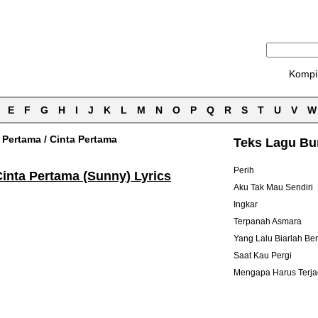
Kompi
E
F
G
H
I
J
K
L
M
N
O
P
Q
R
S
T
U
V
W
 Pertama
/
Cinta Pertama
Teks Lagu Bun
Perih
Cinta Pertama (Sunny) Lyrics
Aku Tak Mau Sendiri
Ingkar
Terpanah Asmara
Yang Lalu Biarlah Ber
Saat Kau Pergi
Mengapa Harus Terja