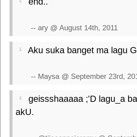
end..
-- ary @ August 14th, 2011
Aku suka banget ma lagu Gei
-- Maysa @ September 23rd, 20
geissshaaaaa ;'D lagu_a b
akU.