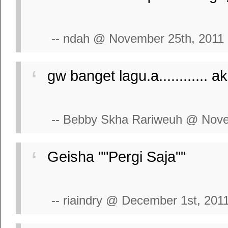
-- ndah @ November 25th, 2011
gw banget lagu.a............ 
-- Bebby Skha Rariweuh @ Nove
Geisha ""Pergi Saja""
-- riaindry @ December 1st, 201