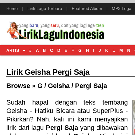
Home
|
Lirik Lagu Terbaru
|
Featured Album
|
MP3 Legal
ARTIS »
#
A
B
C
D
E
F
G
H
I
J
K
L
M
N
Lirik Geisha Pergi Saja
Browse »
G
/
Geisha
/
Pergi Saja
Sudah hapal dengan teks tembang
Geisha - Hatiku Bicara
atau
SuperPlus -
Pikirkan
? Nah, kali ini kami menyajikan
lirik dari lagu
Pergi Saja
yang dibawakan