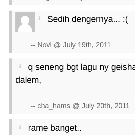
Sedih dengernya... :(
-- Novi @ July 19th, 2011
q seneng bgt lagu ny geisha
dalem,
-- cha_hams @ July 20th, 2011
rame banget..