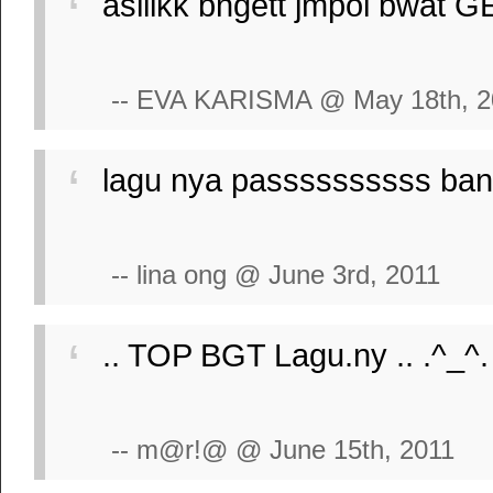
asiiikk bngett jmpol bwat G
-- EVA KARISMA @ May 18th, 2
lagu nya passssssssss bange
-- lina ong @ June 3rd, 2011
.. TOP BGT Lagu.ny .. .^_^.
-- m@r!@ @ June 15th, 2011