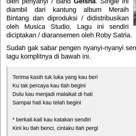
oleh penyanyi / band
Geisha
. Single ini
diambil dari kantung album
Meraih
Bintang
dan diproduksi / didistribusikan
oleh
Musica Studio
. Lagu ini sendiri
diciptakan / diaransemen oleh Roby Satria.
Sudah gak sabar pengen nyanyi-nyanyi sendi
lagu komplitnya di bawah ini.
Terima kasih tuk luka yang kau beri
Ku tak percaya kau tlah begini
Dulu kau menjadi malaikat di hati
Sampai hati kau telah begini
*courtesy of LirikLaguIndonesia.Net
* berkali-kali kau katakan sendiri
Kini ku tlah benci, cintaku tlah pergi