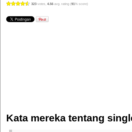
323
votes,
4.56
avg. rating (
91
% score)
Kata mereka tentang singl