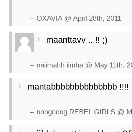
-- OXAVIA @ April 28th, 2011
maanttavv .. !! ;)
-- naiimahh iimha @ May 11th, 2
mantabbbbbbbbbbbbbb !!!! 
-- nongnong REBEL GIRLS @ Ma