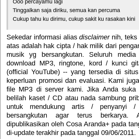
Ooo percayamu lagi
Tinggalkan saja diriku, semua kan percuma
Cukup tahu ku dirimu, cukup sakit ku rasakan kini
Sekedar informasi alias
disclaimer
nih, teks
atas adalah hak cipta / hak milik dari pengar
musik yg bersangkutan. Seluruh media 
download MP3, ringtone, kord / kunci gita
(official YouTube) -- yang tersedia di situ
keperluan promosi dan evaluasi. Kami jug
file MP3 di server kami. Jika Anda suka 
belilah kaset / CD atau nada sambung pr
untuk mendukung artis / penyanyi 
bersangkutan agar terus berkarya. Ar
dipublikasikan oleh
Cosa Aranda+
pada tan
di-update terakhir pada tanggal 09/06/2011.