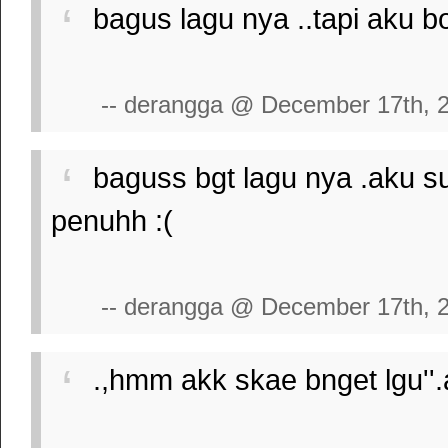
bagus lagu nya ..tapi aku bo
-- derangga @ December 17th, 
baguss bgt lagu nya .aku su
penuhh :(
-- derangga @ December 17th, 
.,hmm akk skae bnget lgu''.a 