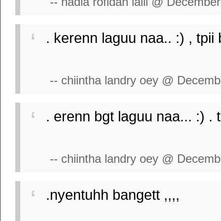
-- nadia rofidah laili @ December
. kerenn laguu naa.. :) , tpii b
-- chiintha landry oey @ Decemb
. erenn bgt laguu naa... :) . tp
-- chiintha landry oey @ Decemb
.nyentuhh bangett ,,,,