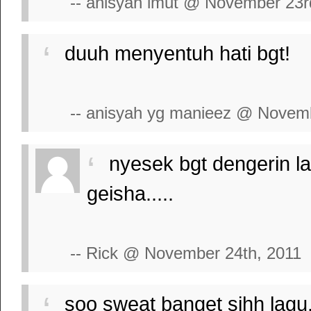
-- anisyah imut @ November 23r
duuh menyentuh hati bgt!
-- anisyah yg manieez @ Novemb
nyesek bgt dengerin lagu
geisha.....
-- Rick @ November 24th, 2011
soo sweat banqet sihh lag