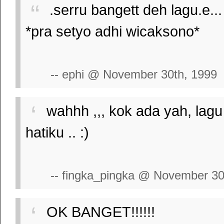
.serru bangett deh lagu.e...
*pra setyo adhi wicaksono*
-- ephi @ November 30th, 1999
wahhh ,,, kok ada yah, lagu
hatiku .. :)
-- fingka_pingka @ November 30
OK BANGET!!!!!!