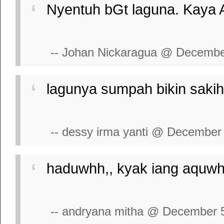
Nyentuh bGt laguna. Kaya A
-- Johan Nickaragua @ Decembe
lagunya sumpah bikin sakih t
-- dessy irma yanti @ December 
haduwhh,, kyak iang aquwh rs
-- andryana mitha @ December 5