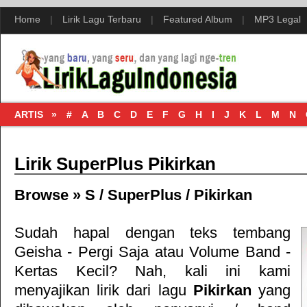
Home
|
Lirik Lagu Terbaru
|
Featured Album
|
MP3 Legal
ARTIS »
#
A
B
C
D
E
F
G
H
I
J
K
L
M
N
Lirik SuperPlus Pikirkan
Browse »
S
/
SuperPlus
/
Pikirkan
Sudah hapal dengan teks tembang
Geisha - Pergi Saja
atau
Volume Band -
Kertas Kecil
? Nah, kali ini kami
menyajikan lirik dari lagu
Pikirkan
yang