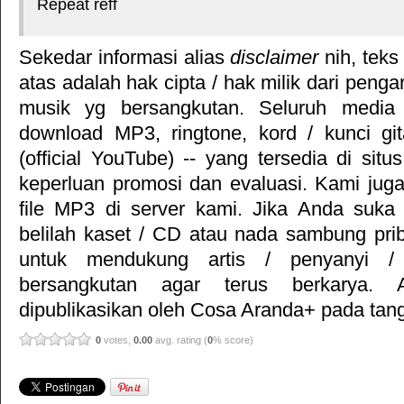
Repeat reff
Sekedar informasi alias
disclaimer
nih, teks
atas adalah hak cipta / hak milik dari pengar
musik yg bersangkutan. Seluruh media 
download MP3, ringtone, kord / kunci gita
(official YouTube) -- yang tersedia di situ
keperluan promosi dan evaluasi. Kami jug
file MP3 di server kami. Jika Anda suka 
belilah kaset / CD atau nada sambung pr
untuk mendukung artis / penyanyi 
bersangkutan agar terus berkarya. Ar
dipublikasikan oleh
Cosa Aranda+
pada tang
0
votes,
0.00
avg. rating (
0
% score)