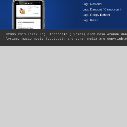
Lagu Nasional
Lagu Dangdut / Campursari
Lagu Religi
/ Rohani
Lagu Korea
©2005-2013
Lirik Lagu Indonesia
(
Lyrics
) oleh Cosa Aranda dan
lyrics, music movie (youtube), and other media are copyrighte