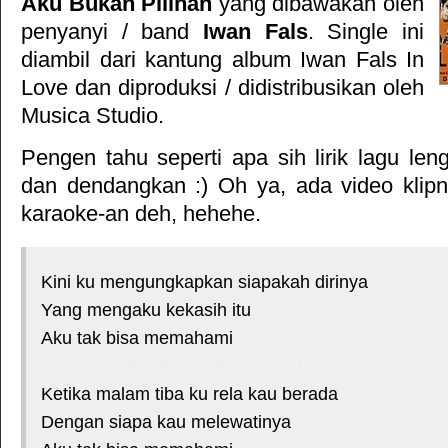
Aku Bukan Pilihan
yang dibawakan oleh
penyanyi / band
Iwan Fals
. Single ini
diambil dari kantung album
Iwan Fals In
Love
dan diproduksi / didistribusikan oleh
Musica Studio
.
Pengen tahu seperti apa sih lirik lagu le
dan dendangkan :) Oh ya, ada video klipn
karaoke-an deh, hehehe.
Kini ku mengungkapkan siapakah dirinya
Yang mengaku kekasih itu
Aku tak bisa memahami
*courtesy of LirikLaguIndonesia.Net
Ketika malam tiba ku rela kau berada
Dengan siapa kau melewatinya