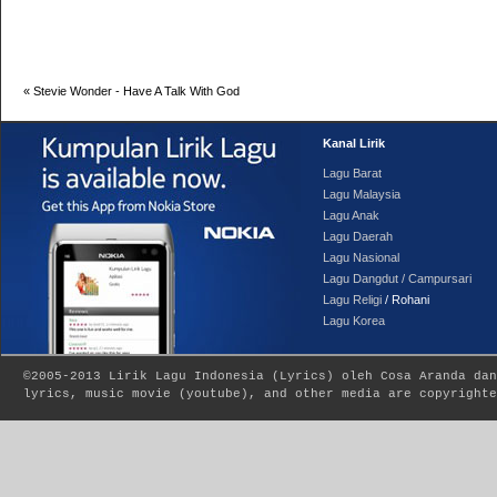
«
Stevie Wonder - Have A Talk With God
Kanal Lirik
Lagu Barat
Lagu Malaysia
Lagu Anak
Lagu Daerah
Lagu Nasional
Lagu Dangdut / Campursari
Lagu Religi
/ Rohani
Lagu Korea
©2005-2013
Lirik Lagu Indonesia
(
Lyrics
) oleh Cosa Aranda dan
lyrics, music movie (youtube), and other media are copyrighte