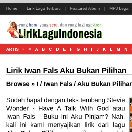
Home
|
Lirik Lagu Terbaru
|
Featured Album
|
MP3 Legal
ARTIS »
#
A
B
C
D
E
F
G
H
I
J
K
L
M
N
Lirik Iwan Fals Aku Bukan Pilihan
Browse »
I
/
Iwan Fals
/
Aku Bukan Piliha
Sudah hapal dengan teks tembang
Stevie
Wonder - Have A Talk With God
atau
Iwan Fals - Buku Ini Aku Pinjam
? Nah,
kali ini kami menyajikan lirik dari lagu