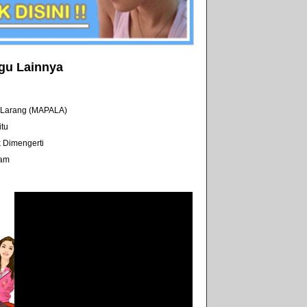
gu Lainnya
Larang (MAPALA)
itu
 Dimengerti
lam