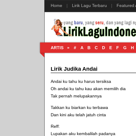
Home
|
Lirik Lagu Terbaru
|
Featured
ARTIS »
#
A
B
C
D
E
F
G
H
Lirik Judika Andai
Andai ku tahu ku harus tersiksa
Oh andai ku tahu kau akan memilih dia
Tak pernah melupakannya
Takkan ku biarkan ku terbawa
Dan kini aku telah jatuh cinta
Reff:
Lupakan aku kembalilah padanya