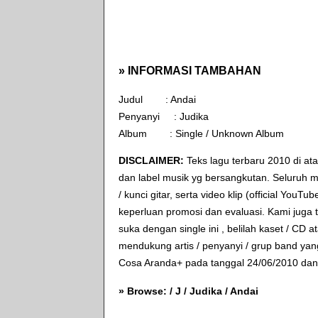
» INFORMASI TAMBAHAN
Judul :
Andai
Penyanyi :
Judika
Album :
Single / Unknown Album
DISCLAIMER:
Teks lagu terbaru 2010 di atas
dan label musik yg bersangkutan. Seluruh m
/ kunci gitar, serta video klip (official YouTu
keperluan promosi dan evaluasi. Kami juga t
suka dengan single ini , belilah kaset / C
mendukung artis / penyanyi / grup band yan
Cosa Aranda+
pada tanggal 24/06/2010 dan 
» Browse: /
J
/
Judika
/
Andai