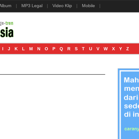
 Album
|
MP3 Legal
|
Video Klip
|
Mobile
|
I
J
K
L
M
N
O
P
Q
R
S
T
U
V
W
X
Y
Z