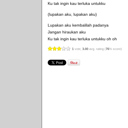
Ku tak ingin kau terluka untukku
(lupakan aku, lupakan aku)
Lupakan aku kembalilah padanya
Jangan hiraukan aku
Ku tak ingin kau terluka untukku oh oh
1
vote,
3.00
avg. rating (
76
% score)