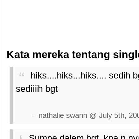
Kata mereka tentang singl
hiks....hiks...hiks.... sedih 
sediiiih bgt
-- nathalie swann @ July 5th, 20
Sumpe dalem bgt, kna n nyan