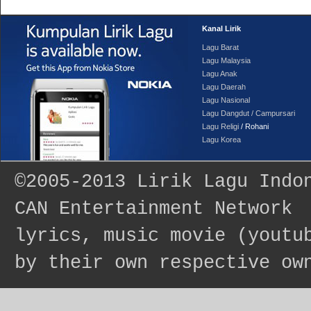
Kanal Lirik
Lagu Barat
Lagu Malaysia
Lagu Anak
Lagu Daerah
Lagu Nasional
Lagu Dangdut / Campursari
Lagu Religi
/ Rohani
Lagu Korea
©2005-2013
Lirik Lagu Indo
CAN Entertainment Network
lyrics, music movie (youtu
by their own respective ow