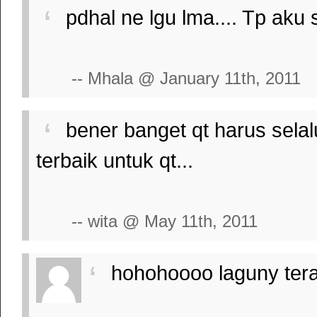
pdhal ne lgu lma.... Tp aku
-- Mhala @ January 11th, 2011
bener banget qt harus selal
terbaik untuk qt...
-- wita @ May 11th, 2011
hohohoooo laguny teras