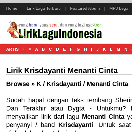
Home
|
Lirik Lagu Terbaru
|
Featured Album
|
MP3 Legal
ARTIS »
#
A
B
C
D
E
F
G
H
I
J
K
L
M
N
Lirik Krisdayanti Menanti Cinta
Browse »
K
/
Krisdayanti
/
Menanti Cinta
Sudah hapal dengan teks tembang
Sheri
Dan Terakhir
atau
Dygta - Untukmu
? 
menyajikan lirik dari lagu
Menanti Cinta
ya
penyanyi / band
Krisdayanti
. Untuk saat